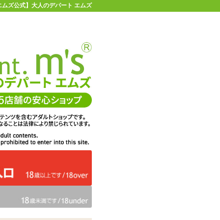
 【エムズ公式】大人のデパート エムズ
店舗情報・地図
お買い物ガイド
ヘルプ
お問い合わせ
0
イページ
カゴを見る
ピローカバー#51 飛沫おろし
在庫状況：
販売終了
64%OFF
メーカー価格：
4,180
円(税込)
1,504
エムズ価格：
円(税込)
68P
ポイント：