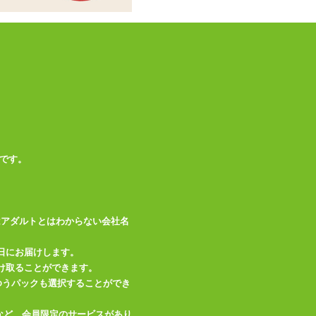
縦200mm、横240m
外装サイズ
m、奥行き10mm、
総重量150g
素材・成分
2WAYトリコット
※ピロー本体、オナ
備考
ホールは別売りです
です。
この商品について問い合わせ
商品情報をメールで送る
はアダルトとはわからない会社名
日にお届けします。
け取ることができます。
、ゆうパックも選択することができ
など、会員限定のサービスがあり