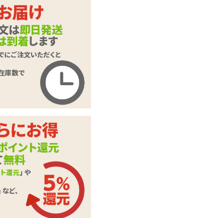
【SALE】インサー
商品名
トボディピローカバ
ー#51 飛沫おろし
商品コード
TAMS-890
メーカー価
4,180
円(税込)
格
購入価格
1,504
円(税込)
ポイント
68P
インサートボディピ
カテゴリ
ロー
メーカー・
タマトイズ
ブランド
本体サイ
縦700mm、横400m
ズ・容量
m、重量150g