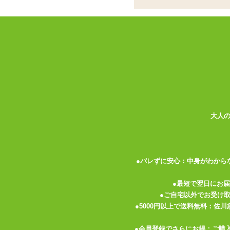
ココがポイント
✓
インサートボディピローエア 本
✓
さらさらとした手触りの2WAY
✓
エアピロー本体、オナホールは別
<メーカーコメント>
カバーサイズ:H700mm×W400mm 
2次元嫁とエッチな疑似体験が可能! お気
大人
▼キュートな嫁が同時発売♪インサートボ
■インサートボディピロー 本体は
こちら
●バレずに安心：中身がわから
●最短で翌日にお
●ご自宅以外でお受け
●5000円以上で送料無料：佐
●会員登録でさらにお得：ご購