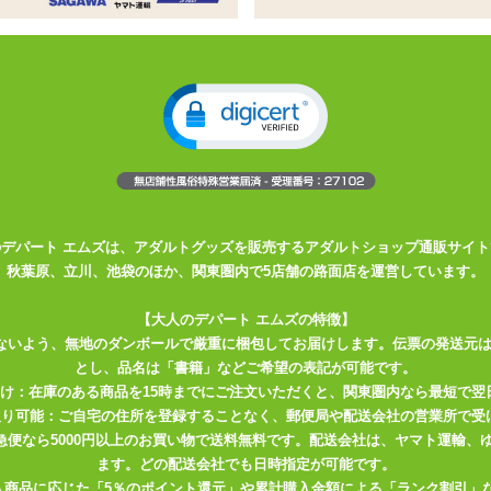
体専用、ホールポケット付きのピローカバー
トリコット素材。優しく取り扱ってくださいね
売りです。揃えて等身大の擬似エッチをお楽しみください
インサートボディピロー専用穴あきカバー 肌触り抜群の2WAYトリコット素材
に入りの美少女キャラと合体!
のデパート エムズは、アダルトグッズを販売するアダルトショップ通販サイト
ディピローカバーはこちら
秋葉原、立川、池袋のほか、関東圏内で5店舗の路面店を運営しています。
【大人のデパート エムズの特徴】
ないよう、無地のダンボールで厳重に梱包してお届けします。伝票の発送元
とし、品名は「書籍」などご希望の表記が可能です。
届け：在庫のある商品を15時までにご注文いただくと、関東圏内なら最短で翌
取り可能：ご自宅の住所を登録することなく、郵便局や配送会社の営業所で受
川急便なら5000円以上のお買い物で送料無料です。配送会社は、ヤマト運輸
ます。どの配送会社でも日時指定が可能です。
入商品に応じた「5％のポイント還元」や累計購入金額による「ランク割引」