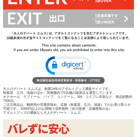
2,440
円(税込)
4,180円(税込)
→
レビューを見る
検討リストへ追加
レビューを書く
商品へのお問い合わせ
在庫状況：
販売終了
商品説明
ココがポイント
大人のデパート エムズは、創業24年のアダルトグッズ通販サイトです。
✓
インサートボディピローエア 本体専用、ホールポケッ
秋葉原、立川、池袋のほか、関東圏内で5店舗の路面店を運営しています。
ト付きのピローカバー
オナホール、ラブドール、バイブ、コンドーム、SM、コスプレ衣装など、商品総数約
7000点。
✓
さらさらとした手触りの2WAYトリコット素材。優しく
ご注文商品は、郵便局や営業所留め、店舗（秋葉原、立川、池袋）でのお受け取りが
取り扱ってくださいね
可能です。 5000円以上のお買物で送料無料（佐川急便・店舗受取のみ）
アダルトグッズの通販なら大人のデパート「エムズ」
✓
エアピロー本体、オナホールは別売りです。揃えて等身
大の擬似エッチをお楽しみください
<メーカーコメント>