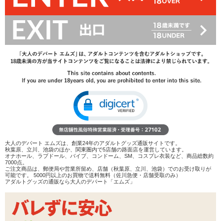
レビューを書く
商品へのお問い合わせ
在庫状況：
販売終了
商品説明
ココがポイント
✓
インサートボディピローエア 本体専用、ホールポケッ
ト付きのピローカバー
✓
さらさらとした手触りの2WAYトリコット素材。優しく
取り扱ってくださいね
大人のデパート エムズは、創業24年のアダルトグッズ通販サイトです。
✓
エアピロー本体、オナホールは別売りです。揃えて等身
秋葉原、立川、池袋のほか、関東圏内で5店舗の路面店を運営しています。
オナホール、ラブドール、バイブ、コンドーム、SM、コスプレ衣装など、商品総数約
大の擬似エッチをお楽しみください
7000点。
ご注文商品は、郵便局や営業所留め、店舗（秋葉原、立川、池袋）でのお受け取りが
<メーカーコメント>
可能です。 5000円以上のお買物で送料無料（佐川急便・店舗受取のみ）
アダルトグッズの通販なら大人のデパート「エムズ」
カバーサイズ:H700mm×W400mm インサートボディピロー専用穴
あきカバー 肌触り抜群の2WAYトリコット素材 2次元嫁とエッチな
疑似体験が可能! お気に入りの美少女キャラと合体!