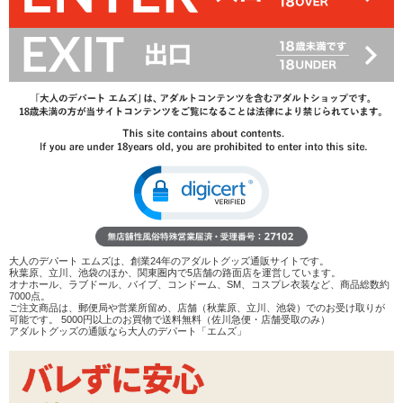
2,574
円(税込)
4,180円(税込)
→
レビューを見る
検討リストへ追加
レビューを書く
商品へのお問い合わせ
在庫状況：
販売終了
商品説明
ココがポイント
大人のデパート エムズは、創業24年のアダルトグッズ通販サイトです。
✓
インサートボディピローエア 本体専用、ホールポケッ
秋葉原、立川、池袋のほか、関東圏内で5店舗の路面店を運営しています。
ト付きのピローカバー
オナホール、ラブドール、バイブ、コンドーム、SM、コスプレ衣装など、商品総数約
7000点。
✓
さらさらとした手触りの2WAYトリコット素材。優しく
ご注文商品は、郵便局や営業所留め、店舗（秋葉原、立川、池袋）でのお受け取りが
取り扱ってくださいね
可能です。 5000円以上のお買物で送料無料（佐川急便・店舗受取のみ）
アダルトグッズの通販なら大人のデパート「エムズ」
✓
エアピロー本体、オナホールは別売りです。揃えて等身
大の擬似エッチをお楽しみください
<メーカーコメント>