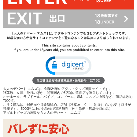
39%OFF
1,617
円(税込)
2,640円(税込)
→
レビューを見る
検討リストへ追加
レビューを書く
商品へのお問い合わせ
在庫状況：
販売終了
商品説明
大人のデパート エムズは、創業24年のアダルトグッズ通販サイトです。
ココがポイント
秋葉原、立川、池袋のほか、関東圏内で5店舗の路面店を運営しています。
オナホール、ラブドール、バイブ、コンドーム、SM、コスプレ衣装など、商品総数約
✓
インサートエアピローに特化した、オナホ穴つき枕カバ
7000点。
ー
ご注文商品は、郵便局や営業所留め、店舗（秋葉原、立川、池袋）でのお受け取りが
可能です。 5000円以上のお買物で送料無料（佐川急便・店舗受取のみ）
✓
表と裏で楽しめる!着せ替えすると更に楽しさ倍増
アダルトグッズの通販なら大人のデパート「エムズ」
✓
ひんやりつるすべの触り心地の良い素材
タマトイズの
インサートエアピロー エアピロー本体Ver
用枕カバー
です。人気の絵師さんのイラストデザイン。どの娘も可愛くて選ぶ