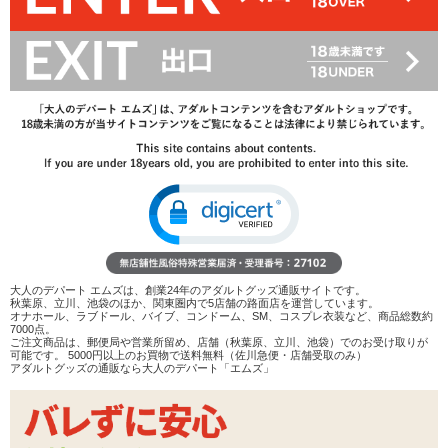
33%OFF
1,485
円(税込)
2,200円(税込)
→
レビューを見る
検討リストへ追加
レビューを書く
商品へのお問い合わせ
在庫状況：
販売終了
商品説明
大人のデパート エムズは、創業24年のアダルトグッズ通販サイトです。
ココがポイント
秋葉原、立川、池袋のほか、関東圏内で5店舗の路面店を運営しています。
オナホール、ラブドール、バイブ、コンドーム、SM、コスプレ衣装など、商品総数約
✓
インサートエアピローに特化した、オナホ穴つき枕カバ
7000点。
ー
ご注文商品は、郵便局や営業所留め、店舗（秋葉原、立川、池袋）でのお受け取りが
可能です。 5000円以上のお買物で送料無料（佐川急便・店舗受取のみ）
✓
表と裏で楽しめる!着せ替えすると更に楽しさ倍増
アダルトグッズの通販なら大人のデパート「エムズ」
✓
ひんやりつるすべの触り心地の良い素材
タマトイズの
インサートエアピロー エアピロー本体Ver
用枕カバー
です。人気の絵師さんのイラストデザイン。どの娘も可愛くて選ぶ