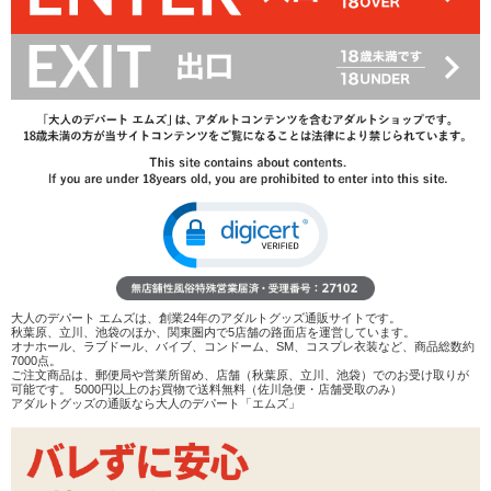
31%OFF
1,133
円(税込)
1,650円(税込)
→
レビューを見る
検討リストへ追加
レビューを書く
商品へのお問い合わせ
在庫状況：
販売終了
商品説明
大人のデパート エムズは、創業24年のアダルトグッズ通販サイトです。
秋葉原、立川、池袋のほか、関東圏内で5店舗の路面店を運営しています。
オナホール、ラブドール、バイブ、コンドーム、SM、コスプレ衣装など、商品総数約
ココがポイント
7000点。
ご注文商品は、郵便局や営業所留め、店舗（秋葉原、立川、池袋）でのお受け取りが
✓
調香師が男女の魅力的な香りを分析して制作された匂い
可能です。 5000円以上のお買物で送料無料（佐川急便・店舗受取のみ）
フェチ系グッズ
アダルトグッズの通販なら大人のデパート「エムズ」
✓
アトマイザータイプで適量を吹き付けられます
✓
オナホールやラブドール、抱き枕などと一緒にお使いく
ださい♪