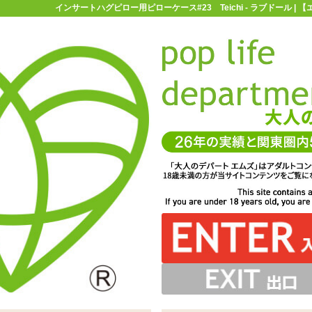
インサートハグピロー用ピローケース#23 Teichi - ラブドール |
お買い物ガイド
お問い合わせ
マ
ラブドール
抱き枕用ピローカバー
インサートハグピロー用ピローケー
ース#23 Teichi
り仕様♪スリット部分とオナホールの挿入口を合わせて、お
Yトリコット素材。乙女の肌に触れる時のように優しく取り
ントされた「インサートハグピロー用ピローケース#23
扱ってあげてください
楽しみくださいませ
Teichi」