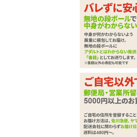
セーラー服は半脱ぎで