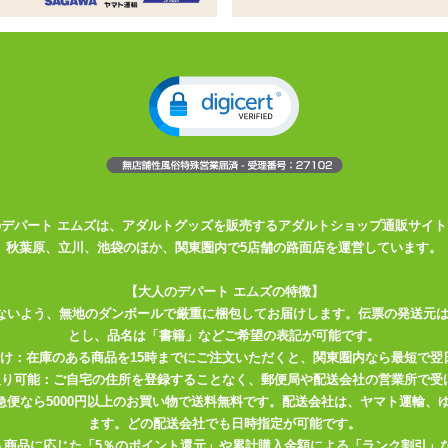
トの入った枕カバー
トの入った2WAYトリコット製のピローケース
さんのエロエロなプリントつき
スベの触り心地!
たピローケースです。 オナニーが捗る、人気絵師さんのエロエロなイ
う体位が描かれているので好みに合わせてエッチしちゃいましょう♪
のデパート エムズは、アダルトグッズを販売するアダルトショップ通販サイト
Yトリコット素材。 ひんやりつるつるした触り心地の良い質感で、ずっと
秋葉原、立川、池袋のほか、関東圏内で5店舗の路面店を運営しています。
地はよいですが脆さや弱さの目立つ布地なので、 尖ったものをひっかけ
切って、ヒゲを剃る。リアルと同じ紳士の嗜みですね♪
【大人のデパート エムズの特徴】
ないよう、無地のダンボールで厳重に梱包してお届けします。伝票の発送元
ピローケースをしっかり固定できます。 ピローケース下部にはスリッ
とし、品名は「書籍」などご希望の表記が可能です。
ットしたオナホールの挿入口と合わせておつかい下さい。 スリットの端
届け：在庫のある商品を15時までにご注文いただくと、関東圏内なら最短で翌
ありますが、 強く引っ張るとほつれてしまう可能性がありますので、
取り可能：ご自宅の住所を登録することなく、郵便局や配送会社の営業所で受
川急便なら5000円以上のお買い物で送料無料です。配送会社は、ヤマト運輸
ます。どの配送会社でも日時指定が可能です。
入商品に応じた「5％のポイント還元」や累計購入金額による「ランク割引」
ませる前に、枕カバーとオナホールをセットしてください。