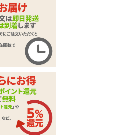
インサートハグピロ
商品名
ー用ピローケース#2
3 Teichi
商品コード
SHYM-029
メーカー価
2,640
円(税込)
格
購入価格
1,815
円(税込)
ポイント
82P
抱き枕用ピローカバ
カテゴリ
ー
本体サイ
H570mm×W380mm
ズ・容量
素材・成分
2WAYトリコット