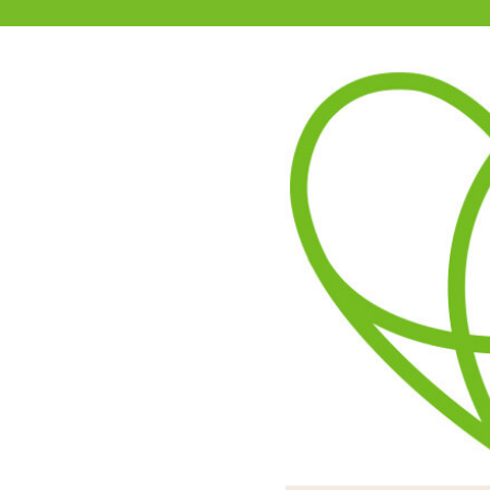
11-15時まで受付
0120-361-969
(土日祝休)
商品を探す
ヘルプ
アダルトグッズ通販「エムズ」TOP
インサートハグピロー用ピローケ
3.00
レビューを見る（1）
表と裏とで体位が違う欲張
つるつるすべすべの2WA
エロ可愛いイラストがプリ