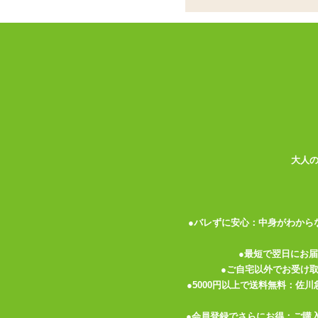
オナホール用スリッ
ココがポイント
✓
インサートハグピロー用!スリッ
✓
表と裏で体位が異なる、人気絵師
✓
いつまでも撫でていたくなるスベ
インサートハグピロー
用のスリットが入っ
ラストプリントつき。 表と裏の両面で違
大人
ピローケースの素材は伸縮性の高い2WA
ナデナデしていても飽きません。 触り心
たりしないようご注意下さい。 爪を短く
●バレずに安心：中身がわから
枕カバーにはチャックがついているので、
トがついているので、 ピローケースにセ
●最短で翌日にお
はほつれ防止の裁ち目かがりの処理がして
●ご自宅以外でお受け
優しく扱ってあげて下さいね。
●5000円以上で送料無料：佐
●会員登録でさらにお得：ご購
ご使用時は
インサートハグピロー
を膨ら