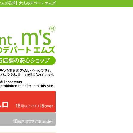
 【エムズ公式】大人のデパート エムズ
店舗情報・地図
お買い物ガイド
ヘルプ
お問い合わせ
0
イページ
カゴを見る
ス#23 Teichi
在庫状況：
販売終了
31%OFF
メーカー価格：
2,640
円(税込)
1,815
エムズ価格：
円(税込)
82P
ポイント：