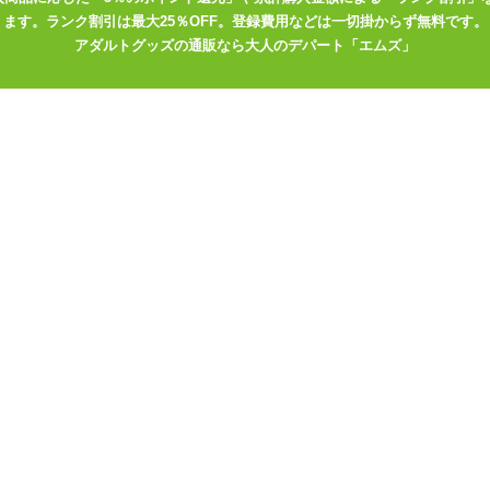
ます。ランク割引は最大25％OFF。登録費用などは一切掛からず無料です。
幅いっぱいには開きません。 先にエアピローを膨らませてしまうとピ
アダルトグッズの通販なら大人のデパート「エムズ」
さい。
ホールを固定するようになっています。 オナホールをセットする前に
が塞がってしまいます。
てピローケースを取り替えながら使ってもよし。 お気に入りの嫁一筋
情たっぷりの枕セックスをお楽しみくださいませ♪
グピロー用枕カバーはこちら
 大仲いと
ロい一面をひとりじめ
5 アンボリー
だけたシャツも色っぽい
ールポケットのついたエアピロー