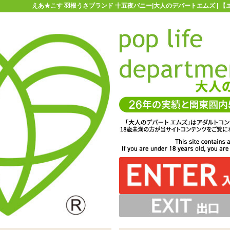
えあ★こす 羽根うさブランド 十五夜バニー|大人のデパートエムズ | 
お買い物ガイド
お問い合わせ
マ
ラブドール
【限定】えあ★こす 羽根うさブランド 十五夜バニー
ブランド 十五夜バニー