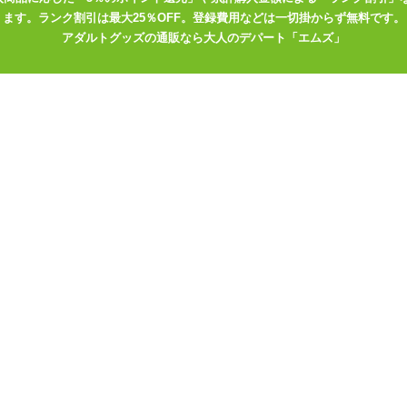
ます。ランク割引は最大25％OFF。登録費用などは一切掛からず無料です。
アダルトグッズの通販なら大人のデパート「エムズ」
ーは満足してる?マ
パートナーに提案しやすい、
真中つぐ おもちゃ
消グッズ7選
初めてのアダルトグッズ3選
「手軽にローショ
ンルの商品