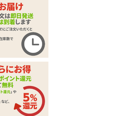
【限定】えあ★こす
商品名
羽根うさブランド
十五夜バニー
商品コード
TL-0057
メーカー価
11,000
円(税込)
格
購入価格
2,420
円(税込)
ポイント
110P
カテゴリ
ラブドール
この商品について問い合わせ
商品情報をメールで送る