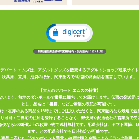
ッパもセットになって
ウト必至です!
に!
のデパート エムズは、アダルトグッズを販売するアダルトショップ通販サイト
秋葉原、立川、池袋のほか、関東圏内で5店舗の路面店を運営しています。
【大人のデパート エムズの特徴】
ないよう、無地のダンボールで厳重に梱包してお届けします。伝票の発送元
とし、品名は「書籍」などご希望の表記が可能です。
届け：在庫のある商品を15時までにご注文いただくと、関東圏内なら最短で翌
取り可能：ご自宅の住所を登録することなく、郵便局や配送会社の営業所で受
川急便なら5000円以上のお買い物で送料無料です。配送会社は、ヤマト運輸
ます。どの配送会社でも日時指定が可能です。
入商品に応じた「5％のポイント還元」や累計購入金額による「ランク割引」