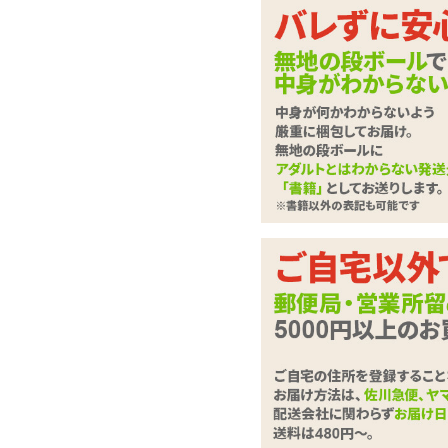
売切御免!限定えあち
今年度(2012年)コミケで限定販売したコ