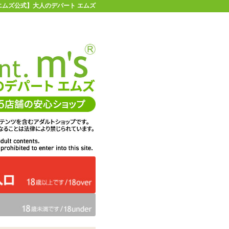
【エムズ公式】大人のデパート エムズ
店舗情報・地図
お買い物ガイド
ヘルプ
お問い合わせ
0
イページ
カゴを見る
在庫状況：
販売終了
78%OFF
メーカー価格：
11,000
円(税込)
2,420
エムズ価格：
円(税込)
110P
ポイント：