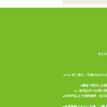
被りものやレオタードの他にミトンやスリ
めちゃんこ可愛く仕上がります。
もふもふの白バニーえあちゃんにノックア
売切終了の限定品なので、ご注文はお早め
<コスチューム内容>
・羽根うさ被りモノ
大人
・リボンとつけ襟
・もふもふレオタード
・肉球ミトン
・肉球スリッパ
●バレずに安心：中身がわから
・白ニーソ
●最短で翌日にお
●ご自宅以外でお受け
●5000円以上で送料無料：佐
関連する特集ページ
●会員登録でさらにお得：ご購