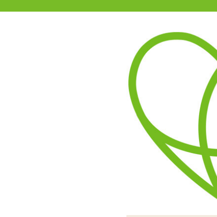
11-15時まで受付
0120-361-969
(土日祝休)
商品を探す
ヘルプ
アダルトグッズ通販「エムズ」TOP
【限定】えあ★こす 羽根うさ