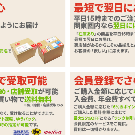
っくり。すぐに顔立ち3D!