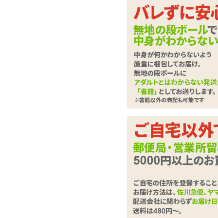
お鼻がツン、ほっぺぷ