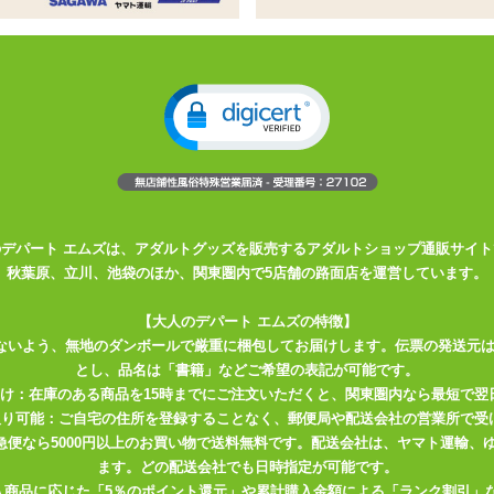
を立体的に見せる、エンジェリックド
ク
エンジェリックドール用インナーマスク
凹凸がついた無地のマスク
時の予備用としてもオススメ
癒します
のデパート エムズは、アダルトグッズを販売するアダルトショップ通販サイト
ておりません
秋葉原、立川、池袋のほか、関東圏内で5店舗の路面店を運営しています。
クの後にフェイスマスクを装着させてね☆
【大人のデパート エムズの特徴】
ないよう、無地のダンボールで厳重に梱包してお届けします。伝票の発送元
とし、品名は「書籍」などご希望の表記が可能です。
届け：在庫のある商品を15時までにご注文いただくと、関東圏内なら最短で翌
取り可能：ご自宅の住所を登録することなく、郵便局や配送会社の営業所で受
川急便なら5000円以上のお買い物で送料無料です。配送会社は、ヤマト運輸
ます。どの配送会社でも日時指定が可能です。
入商品に応じた「5％のポイント還元」や累計購入金額による「ランク割引」