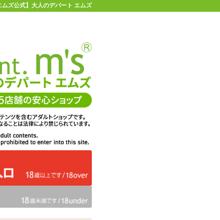
【エムズ公式】大人のデパート エムズ
店舗情報・地図
お買い物ガイド
ヘルプ
お問い合わせ
0
イページ
カゴを見る
在庫状況：
販売終了
26%OFF
メーカー価格：
1,980
円(税込)
1,463
エムズ価格：
円(税込)
66P
ポイント：