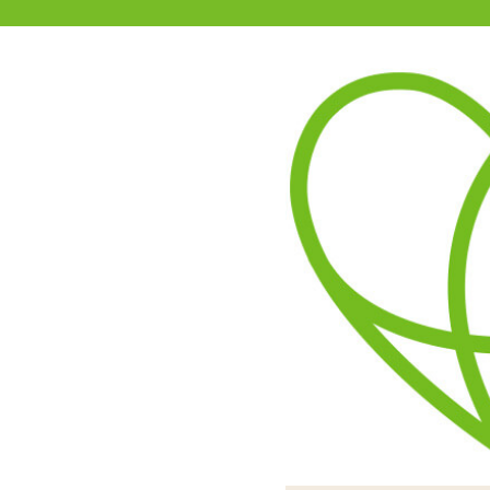
11-15時まで受付
0120-361-969
(土日祝休)
商品を探す
ヘルプ
アダルトグッズ通販「エムズ」TOP
エンジェリックドール用イン
4.00
レビューを見る（2）
「エンジェリックドール用
インナーマスクと、プ
るものと