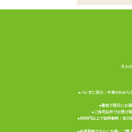
専用フェイスマスク
ール用インナーマス
ココがポイント
✓
クッションタイプのラブドール、
✓
フェイスマスクを立体的に見せる
✓
カスタマイズしたい方や破損した
<メーカーコメント>
タマトイズ製純正品 小さな天使が貴方を
大人
※
エンジェリックドール
(本体)は付属し
純正品だから装着が簡単! インナーマス
●バレずに安心：中身がわから
●最短で翌日にお
●ご自宅以外でお受け
●5000円以上で送料無料：佐
●会員登録でさらにお得：ご購