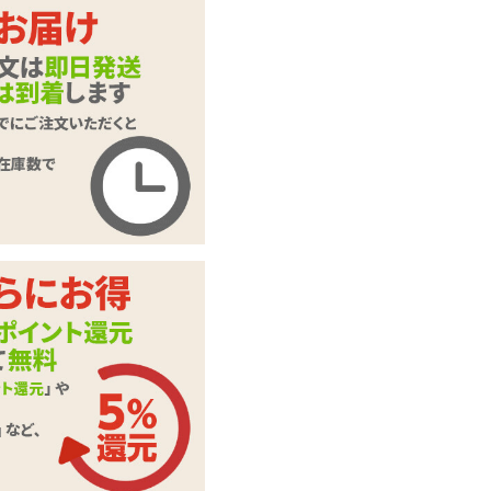
エンジェリックドー
商品名
ル用インナーマスク
商品コード
TAMS-327
メーカー価
1,980
円(税込)
格
購入価格
1,463
円(税込)
ポイント
66P
カテゴリ
ラブドール
※エンジェリックド
備考
ール本体は別売りで
す
この商品について問い合わせ