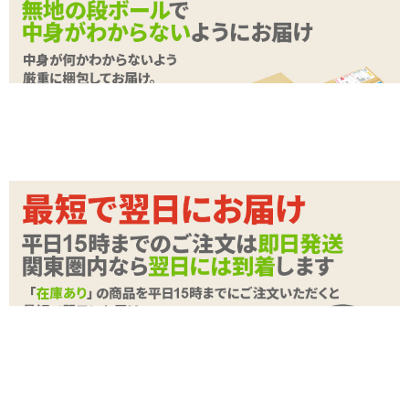
タマトイズ製純正品
エンジェリックドール
(本体)は付属しておりません
商品詳細
エンジェリックドール用フェイスマスク #レ○プ
商品名
目
商品コード
TAMS-261
メーカー価
1,100
円(税込)
格
購入価格
825
円(税込)
ポイント
37P