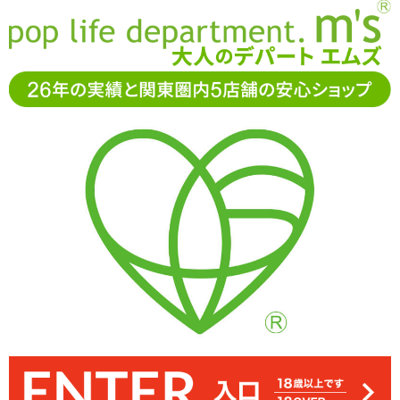
お電話でもご注文・ご相談可能です。お気軽に
0120-361-969
11-15時まで受付（土日
祝休）
アダルトグッズ通販「エムズ」TOP
ラブドール
エンジェリ
ックドール用フェイスマスク #レ○プ目
エンジェリックドール用フェイスマスク #レ○
プ目
3.00
レビューを見る（1）
「エンジェリックドール用フェイスマスク #レ○プ目」クッションド
エンジェリックドール本体の頭部にかぶせて、後頭部のファスナー
好きな人にはたまらない、呆然としたような表情のレ○プ目です
ール、エンジェリックドール用の表情つきフェイスマスクです
を上げれば装着完了