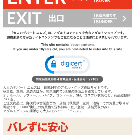
25%OFF
825
円(税込)
1,100円(税込)
→
レビューを見る
検討リストへ追加
レビューを書く
商品へのお問い合わせ
在庫状況：
販売終了
商品説明
大人のデパート エムズは、創業24年のアダルトグッズ通販サイトです。
ココがポイント
秋葉原、立川、池袋のほか、関東圏内で5店舗の路面店を運営しています。
オナホール、ラブドール、バイブ、コンドーム、SM、コスプレ衣装など、商品総数約
✓
クッションタイプのラブドール、エンジェリックドール
7000点。
用フェイスマスク
ご注文商品は、郵便局や営業所留め、店舗（秋葉原、立川、池袋）でのお受け取りが
可能です。 5000円以上のお買物で送料無料（佐川急便・店舗受取のみ）
✓
表情がプリントされた伸縮性のある布製マスク。背面ジ
アダルトグッズの通販なら大人のデパート「エムズ」
ッパーで着脱簡単♪
✓
豊富な種類の中からお好みの表情を選べます♪シチュエ
ーションで付け替えても◎
<メーカーコメント>