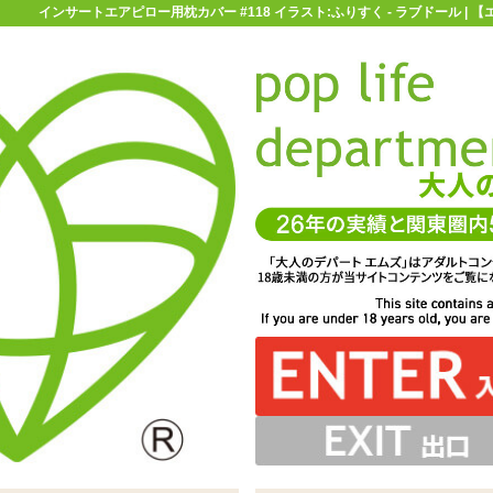
インサートエアピロー用枕カバー #118 イラスト:ふりすく - ラブドール |
お買い物ガイド
お問い合わせ
マ
ラブドール
インサートエアピロー用枕カバー #118 イラスト:ふりす
 #118 イラスト:ふりすく
ぶせれば着せ替え嫁枕として大活躍※エアピローを膨らま
WAYトリコット素材。デリケートなので取り扱いは優しく
ントされた、インサートエアピロー用枕カバーです
に合わせて、オナホ用のスリットが入っています
みのホールと合わせてお使い下さい
せる前にかぶせて下さい
お願いします