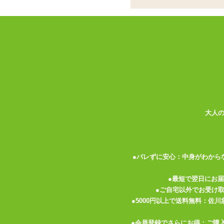
インサートエアピロ
ココがポイント
✓
インサートエアピローに特化した
✓
表と裏で楽しめる!着せ替えする
✓
ひんやりつるすべの触り心地の良
タマトイズの
インサートエアピロー エアピ
どの娘も可愛くて選ぶのが大変かも!? 
で、その日の気分で裏表を選んでも♪
大人
枕カバーは、抱き枕カバーなどで多く使わ
に触れたときに柔らかく伸びます。 ひん
きません。 2WAYトリコットは、その伸
●バレずに安心：中身がわから
れ、ヒゲなどを引っ掛けてしまわないよう
る時の紳士の嗜みですね!
●最短で翌日にお
●ご自宅以外でお受け
枕カバーにはチャックがついているので、
●5000円以上で送料無料：佐
のスリットが開いています。 このスリッ
●会員登録でさらにお得：ご購
い。 スリットの端はほつれ防止の裁ち目