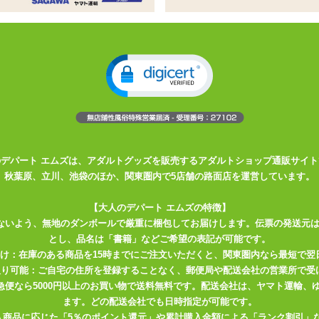
ー用、オナホ穴つき枕カバー
、オナホ穴つき枕カバー
と更に楽しさ倍増
い素材
ロー本体Ver
用枕カバーです。 人気の絵師さんのイラストデザイン。
一枚の枕カバーの表面と裏面にセクシーな2ポーズでプリントされているの
のデパート エムズは、アダルトグッズを販売するアダルトショップ通販サイト
秋葉原、立川、池袋のほか、関東圏内で5店舗の路面店を運営しています。
れている伸縮性の高い2WAYトリコット素材で、抱きしめたとき、 お肌
やりつるつるした触り心地の良い質感は、ずっとナデナデしていても飽
【大人のデパート エムズの特徴】
縮性ゆえに脆さや弱さの目立つ布地なので、 取り扱いの際は爪やささく
ないよう、無地のダンボールで厳重に梱包してお届けします。伝票の発送元
ご注意下さい。 爪を短く切って、ヒゲを剃って……レディとエッチす
とし、品名は「書籍」などご希望の表記が可能です。
届け：在庫のある商品を15時までにご注文いただくと、関東圏内なら最短で翌
取り可能：ご自宅の住所を登録することなく、郵便局や配送会社の営業所で受
エアピローをしっかり固定できます。 また、枕カバー下部には挿入用
川急便なら5000円以上のお買い物で送料無料です。配送会社は、ヤマト運輸
トをエアピローに取り付けたオナホールの挿入口と合わせて使って下さ
ます。どの配送会社でも日時指定が可能です。
入商品に応じた「5％のポイント還元」や累計購入金額による「ランク割引」
かがりの処理がしてありますが、 強く引っ張るとほつれてしまう可能性