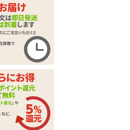
インサートエアピロ
商品名
ー用枕カバー #118
イラスト:ふりすく
商品コード
TAMS-168
メーカー価
2,200
円(税込)
格
購入価格
1,485
円(税込)
ポイント
67P
カテゴリ
ラブドール
本体サイ
H540mm×W340mm
ズ・容量
素材・成分
2WAYトリコット
※エアピロー、オナ
備考