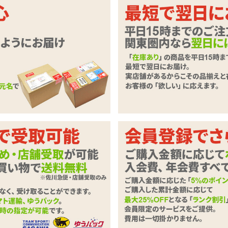
デージ!可愛いM女にヤりたい放題!