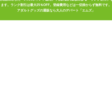
ます。ランク割引は最大25％OFF。登録費用などは一切掛からず無料です。
いね。
アダルトグッズの通販なら大人のデパート「エムズ」
ロー本体Ver
を膨らませる前に、枕カバーとオナホールをセットして
枕カバーのスリットを合わせて下さい。
いっぱいには開きません。 先にエアピローを膨らませてしまうと、カ
を固定するようになっています。 エアピローにホールをセットする前
穴が塞がってしまいます。
なので必見です! 是非ともすてきな「嫁」を見つけて下さいね!!
アピロー用枕カバーはこちら
イラスト:愛月まなた
イラスト:ふりすく
ト
イラスト:にご
変化あり♪