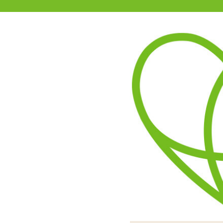
11-15時まで受付
0120-361-969
(土日祝休)
商品を探す
ヘルプ
アダルトグッズ通販「エムズ」TOP
インサートエアピロー用枕カバー
4.50
レビューを見る（2）
インサートエアピローにか
手触りのいいつるすべの2
可愛いイラストがプリ
イラストのスリット
お好