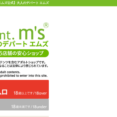
 【エムズ公式】大人のデパート エムズ
店舗情報・地図
お買い物ガイド
ヘルプ
お問い合わせ
0
イページ
カゴを見る
く
在庫状況：
販売終了
33%OFF
メーカー価格：
2,200
円(税込)
1,485
エムズ価格：
円(税込)
67P
ポイント：