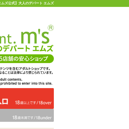
【エムズ公式】大人のデパート エムズ
店舗情報・地図
お買い物ガイド
ヘルプ
お問い合わせ
0
イページ
カゴを見る
:でこちんハンマー
在庫状況：
販売終了
50%OFF
メーカー価格：
2,200
円(税込)
1,100
エムズ価格：
円(税込)
50P
ポイント：