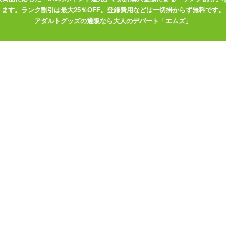
かがりの処理がしてありますが、 強く引っ張るとほつれてしまう可能性
ます。ランク割引は最大25％OFF。登録費用などは一切掛からず無料です。
いね。
アダルトグッズの通販なら大人のデパート「エムズ」
ピロー本体Ver.」
を膨らませる前に、枕カバーとオナホールをセット
と、枕カバーのスリットを合わせて下さい。
いっぱいには開きません。 先にエアピローを膨らませてしまうと、カ
を固定するようになっています。 エアピローにホールをセットする前
穴が塞がってしまいます。
なので必見です! 是非ともすてきな『嫁』を見つけて下さいね!!
イラスト:でこちんハンマー」
イラスト:うさぎいンく」
イラスト:雪路時愛」
ラスト:ZOLA」