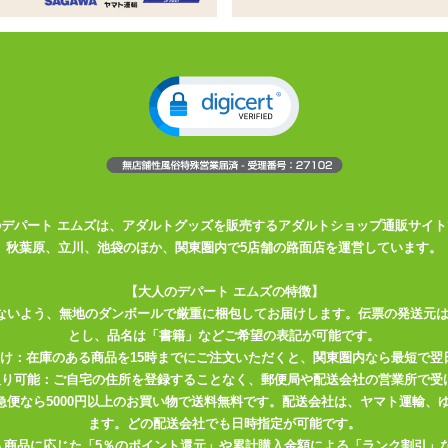
ー用、オナホ穴つき枕カバー
、オナホ穴つき枕カバー
と更に楽しさ倍増
い素材
ピロー本体Ver.」
用枕カバーです。 人気の絵師さんのイラストデザイ
? 一枚の枕カバーの表面と裏面にセクシーな2ポーズでプリントされてい
・。
のデパート エムズは、アダルトグッズを販売するアダルトショップ通販サイト
秋葉原、立川、池袋のほか、関東圏内で5店舗の路面店を運営しています。
れている伸縮性の高い2WAYトリコット素材で、抱きしめたとき、 お肌
やりつるつるした触り心地の良い質感は、ずっとナデナデしていても飽
【大人のデパート エムズの特徴】
縮性ゆえに脆さや弱さの目立つ布地なので、 取り扱いの際は爪やささく
ないよう、無地のダンボールで厳重に梱包してお届けします。伝票の発送元
とし、品名は「書籍」などご希望の表記が可能です。
ご注意下さい。 爪を短く切って、ヒゲを剃って・・・レディとエッチ
届け：在庫のある商品を15時までにご注文いただくと、関東圏内なら最短で翌
取り可能：ご自宅の住所を登録することなく、郵便局や配送会社の営業所で受
川急便なら5000円以上のお買い物で送料無料です。配送会社は、ヤマト運輸
エアピローをしっかり固定できます。 また、枕カバー下部には挿入用
ます。どの配送会社でも日時指定が可能です。
トをエアピローに取り付けたオナホールの挿入口と合わせて使って下さ
入商品に応じた「5％のポイント還元」や累計購入金額による「ランク割引」