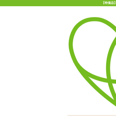
【特価品】
11-15時まで受付
0120-361-969
(土日祝休)
商品を探す
ヘルプ
アダルトグッズ通販「エムズ」TOP
【特価品】インサートエアピロ
インサートエアピローにか
手触りのいいつるすべの2
可愛いイラストがプリ
イラストのスリット
お好