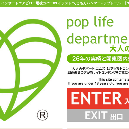
インサートエアピロー用枕カバー#9 イラスト:でこちんハンマー - ラブドール | 
お買い物ガイド
お問い合わせ
マ
ラブドール
【特価品】インサートエアピロー用枕カバー#9 イラスト
ー用枕カバー#9 イラスト:でこちんハンマー
ぶせれば着せ替え嫁枕として大活躍※エアピローを膨らま
WAYトリコット素材。デリケートなので取り扱いは優しく
ントされた、インサートエアピロー用枕カバーです
に合わせて、オナホ用のスリットが入っています
みのホールと合わせてお使い下さい
せる前にかぶせて下さい
お願いします