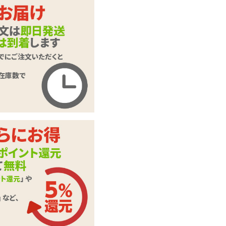
【特価品】インサー
トエアピロー用枕カ
商品名
バー#9 イラスト:で
こちんハンマー
商品コード
TAMS-016
メーカー価
2,200
円(税込)
格
購入価格
1,100
円(税込)
ポイント
50P
カテゴリ
ラブドール
本体サイ
H540mm×W340mm
ズ・容量
素材・成分
2WAYトリコット