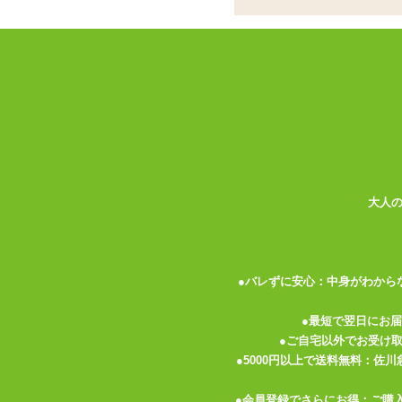
インサートエアピロ
ココがポイント
✓
インサートエアピローに特化した
✓
表と裏で楽しめる!着せ替えする
✓
ひんやりつるすべの触り心地の良
タマトイズの
「インサートエアピロー エア
ン。どの娘も可愛くて選ぶのが大変かも!
るので、その日の気分で裏表を選んで・・
大人
枕カバーは、抱き枕カバーなどで多く使わ
に触れたときに柔らかく伸びます。 ひん
きません。 2WAYトリコットは、その伸
●バレずに安心：中身がわから
れ、ヒゲなどを引っ掛けてしまわないよう
●最短で翌日にお
する時の紳士の嗜みですね!
●ご自宅以外でお受け
●5000円以上で送料無料：佐
枕カバーにはチャックがついているので、
のスリットが開いています。 このスリッ
●会員登録でさらにお得：ご購