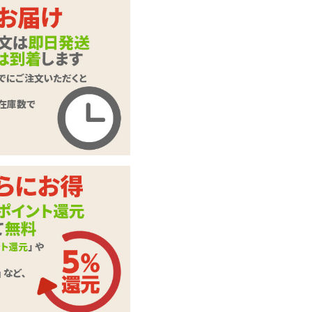
【SALE】インサー
商品名
トハグピロー用ピロ
ーケース #39 NOSA
商品コード
SHYM-045
メーカー価
2,640
円(税込)
格
購入価格
1,320
円(税込)
ポイント
0P
カテゴリ
ラブドール
本体サイ
H570mm×W380mm
ズ・容量
素材・成分
2WAYトリコット
※ハグピロー、オナ
備考