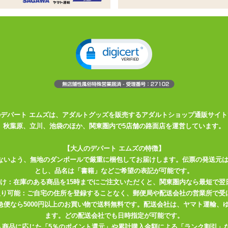
トの入った2WAYトリコット製のピローケース
さんのエロエロなプリントつき
スベの触り心地!
たピローケースです。 オナニーが捗る、人気絵師さんのエロエロなイ
う体位が描かれているので好みに合わせてエッチしちゃいましょう♪
Yトリコット素材。 ひんやりつるつるした触り心地の良い質感で、ずっと
のデパート エムズは、アダルトグッズを販売するアダルトショップ通販サイト
地はよいですが脆さや弱さの目立つ布地なので、 尖ったものをひっかけ
秋葉原、立川、池袋のほか、関東圏内で5店舗の路面店を運営しています。
切って、ヒゲを剃る。リアルと同じ紳士の嗜みですね♪
【大人のデパート エムズの特徴】
ピローケースをしっかり固定できます。 ピローケース下部にはスリッ
ないよう、無地のダンボールで厳重に梱包してお届けします。伝票の発送元
ットしたオナホールの挿入口と合わせておつかい下さい。 スリットの端
とし、品名は「書籍」などご希望の表記が可能です。
ありますが、 強く引っ張るとほつれてしまう可能性がありますので、
届け：在庫のある商品を15時までにご注文いただくと、関東圏内なら最短で翌
取り可能：ご自宅の住所を登録することなく、郵便局や配送会社の営業所で受
川急便なら5000円以上のお買い物で送料無料です。配送会社は、ヤマト運輸
ませる前に、枕カバーとオナホールをセットしてください。
ます。どの配送会社でも日時指定が可能です。
入商品に応じた「5％のポイント還元」や累計購入金額による「ランク割引」
幅いっぱいには開きません。 先にエアピローを膨らませてしまうとピ