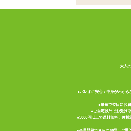
ココがポイント
✓
インサートハグピロー用!スリッ
✓
表と裏で体位が異なる、人気絵師
✓
いつまでも撫でていたくなるスベ
インサートハグピロー
用のスリットが入っ
ラストプリントつき。 表と裏の両面で違
ピローケースの素材は伸縮性の高い2WA
大人
ナデナデしていても飽きません。 触り心
たりしないようご注意下さい。 爪を短く
枕カバーにはチャックがついているので、
●バレずに安心：中身がわから
トがついているので、 ピローケースにセ
はほつれ防止の裁ち目かがりの処理がして
●最短で翌日にお
優しく扱ってあげて下さいね。
●ご自宅以外でお受け
●5000円以上で送料無料：佐
ご使用時は
インサートハグピロー
を膨ら
●会員登録でさらにお得：ご購
※ピローケースのジッパーはエアピローの