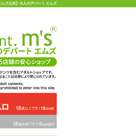
 【エムズ公式】大人のデパート エムズ
店舗情報・地図
お買い物ガイド
ヘルプ
お問い合わせ
0
イページ
カゴを見る
A
在庫状況：
販売終了
50%OFF
メーカー価格：
2,640
円(税込)
1,320
エムズ価格：
円(税込)
0P
ポイント：