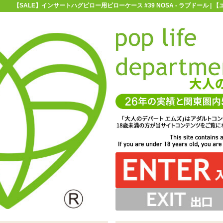
【SALE】インサートハグピロー用ピローケース #39 NOSA - ラブドール |
お買い物ガイド
お問い合わせ
マ
ラブドール
【SALE】インサートハグピロー用ピローケース #39 NOS
ー用ピローケース #39 NOSA
り仕様♪スリット部分とオナホールの挿入口を合わせて、お
Yトリコット素材。乙女の肌に触れる時のように優しく取り
ントされた「インサートハグピロー用ピローケース #39
扱ってあげてください
楽しみくださいませ
NOSA」