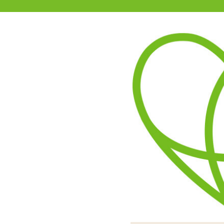
11-15時まで受付
0120-361-969
(土日祝休)
商品を探す
ヘルプ
アダルトグッズ通販「エムズ」TOP
【SALE】インサートハグピロ
表と裏とで体位が違う欲張
つるつるすべすべの2WA
エロ可愛いイラストがプリ