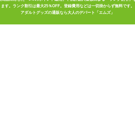
ます。ランク割引は最大25％OFF。登録費用などは一切掛からず無料です。
さい。
アダルトグッズの通販なら大人のデパート「エムズ」
ホールを固定するようになっています。 オナホールをセットする前に
が塞がってしまいます。
てピローケースを取り替えながら使ってもよし。 お気に入りの嫁一筋
情たっぷりの枕セックスをお楽しみくださいませ♪
グピロー用枕カバーはこちら
6 ダイアル
……!!
7 すてりい
にオススメ
8 蟹屋しく
運動会
ールポケットのついたエアピロー