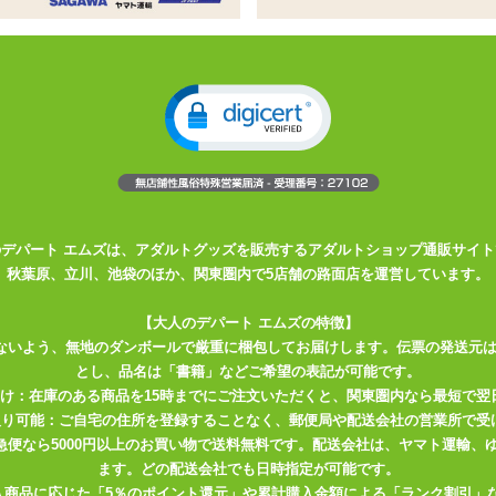
ル
ィマッサージオイル
を入れています
込むようにお使いください
を2人でおうちやラブホで楽しめる!
ブルーのオイル。
のデパート エムズは、アダルトグッズを販売するアダルトショップ通販サイト
秋葉原、立川、池袋のほか、関東圏内で5店舗の路面店を運営しています。
【大人のデパート エムズの特徴】
ないよう、無地のダンボールで厳重に梱包してお届けします。伝票の発送元
下さい。
とし、品名は「書籍」などご希望の表記が可能です。
届け：在庫のある商品を15時までにご注文いただくと、関東圏内なら最短で翌
ベンダー花弁
取り可能：ご自宅の住所を登録することなく、郵便局や配送会社の営業所で受
川急便なら5000円以上のお買い物で送料無料です。配送会社は、ヤマト運輸
ます。どの配送会社でも日時指定が可能です。
入商品に応じた「5％のポイント還元」や累計購入金額による「ランク割引」