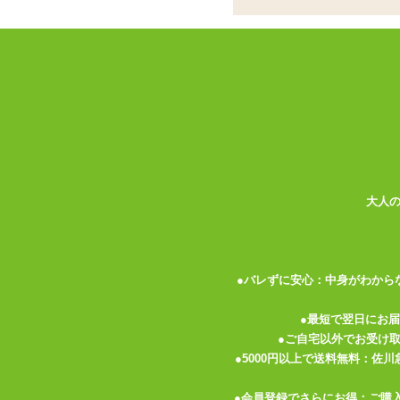
ディマッサージオイ
ココがポイント
✓
高級風俗でも使用されているボデ
✓
ラベンダーの香り・着色と造花弁
✓
適量をマッサージする箇所に塗り
<メーカーコメント>
吉原某高級ソープ使用の性感エステオイル
天然のミネラルオイルをベースに、透明な
大人
ラベンダーのフレーバーを添加しました。
しっとりとやさしいボディオイルです。
※液中の花は造花です。
●バレずに安心：中身がわから
適量を手に取り体のお好きな部分にお使い
二人の時間を優雅にサポートします。
●最短で翌日にお
成分:ミネラルオイル、着色料、香料、ラ
●ご自宅以外でお受け
●5000円以上で送料無料：佐
色:青
●会員登録でさらにお得：ご購
味:なし