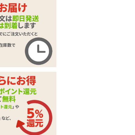
カートに入れる
魅惑のラベンダーオ
商品名
イル 200ml
商品コード
LT-1687
メーカー価
2,200
円(税込)
格
購入価格
1,771
円(税込)
ポイント
80P
マッサージ用ローシ
カテゴリ
ョン
メーカー・
日暮里ギフト(N.P.
ブランド
G)