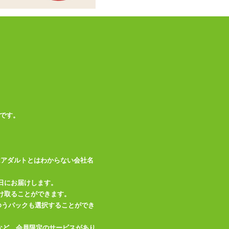
本体サイ
200ml
ズ・容量
ミネラルオイル、着
素材・成分
色料、香料、ラベン
ダー花弁
粘度
低い■□□□□高い
色／味／香
青色／なし／ラベン
り
ダー
です。
この商品について問い合わせ
はアダルトとはわからない会社名
商品情報をメールで送る
日にお届けします。
け取ることができます。
、ゆうパックも選択することができ
など、会員限定のサービスがあり