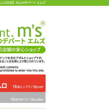
 【エムズ公式】大人のデパート エムズ
店舗情報・地図
お買い物ガイド
ヘルプ
お問い合わせ
0
イページ
カゴを見る
ル 200ml
在庫状況：
即納
20%OFF
メーカー価格：
2,200
円(税込)
1,771
エムズ価格：
円(税込)
80P
ポイント：
数量：