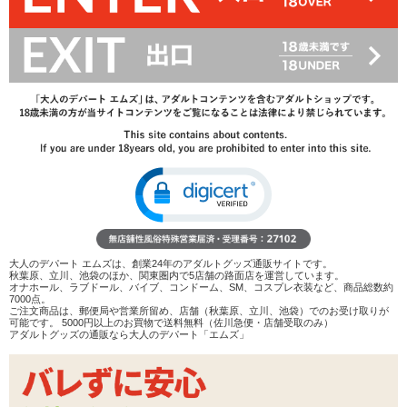
レビューを見る
検討リストへ追加
レビューを書く
商品へのお問い合わせ
在庫状況：
販売終了
商品説明
PPPから用途に合わせた2種類のローションが登場。
PPPの商品パッケージって黒を基調にしていてかっこよいのです
が、
大人のデパート エムズは、創業24年のアダルトグッズ通販サイトです。
秋葉原、立川、池袋のほか、関東圏内で5店舗の路面店を運営しています。
こちらのローションも黒ラベルにオレンジのボトルがかなり先鋭的
オナホール、ラブドール、バイブ、コンドーム、SM、コスプレ衣装など、商品総数約
7000点。
ですね。
ご注文商品は、郵便局や営業所留め、店舗（秋葉原、立川、池袋）でのお受け取りが
可能です。 5000円以上のお買物で送料無料（佐川急便・店舗受取のみ）
ボトルは液垂れしにくいノズルキャップ。
アダルトグッズの通販なら大人のデパート「エムズ」
ボトル自体も固くないので、適量を取り出しやすくなっています。
さて、「手コキ専用」と銘打たれたこちらのローション。