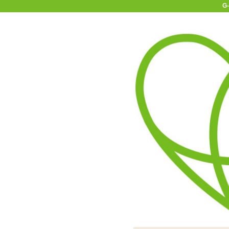
G
11-15時まで受付
0120-361-969
(土日祝休)
商品を探す
ヘルプ
アダルトグッズ通販「エムズ」TOP
360g
G-GREED NEO ジーグリー
皮膚粘膜刺激・菌検査済みのボ
潤い・持続力・滑りどれも
キャップは跳ね上げ
G-GREED 
りにく
ー