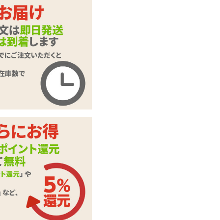
数量：
カートに入れる
G-GREED NEO ジ
ーグリードネオ グ
商品名
ランドマックス 360
g
商品コード
070101093
メーカー価
1,430
円(税込)
格
購入価格
979
円(税込)
ポイント
44P
容量100～399mlの
カテゴリ
ローション