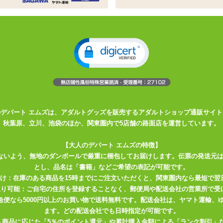
ル向けのローションシリーズ
し口で適量を取り出しやすくなっています
乾きにくさ全てが良好なオールマイティタイプ
きにくさ)に優れ、あらゆるプレイに適した処方
のデパート エムズは、アダルトグッズを販売するアダルトショップ通販サイト
スパッと切れる特殊キャップ
秋葉原、立川、池袋のほか、関東圏内で5店舗の路面店を運営しています。
【大人のデパート エムズの特徴】
ないよう、無地のダンボールで厳重に梱包してお届けします。伝票の発送元
とし、品名は「書籍」などご希望の表記が可能です。
届け：在庫のある商品を15時までにご注文いただくと、関東圏内なら最短で翌
取り可能：ご自宅の住所を登録することなく、郵便局や配送会社の営業所で受
ルロン酸、親水性ポリマー、保存料
川急便なら5000円以上のお買い物で送料無料です。配送会社は、ヤマト運輸
ます。どの配送会社でも日時指定が可能です。
入商品に応じた「5％のポイント還元」や累計購入金額による「ランク割引」