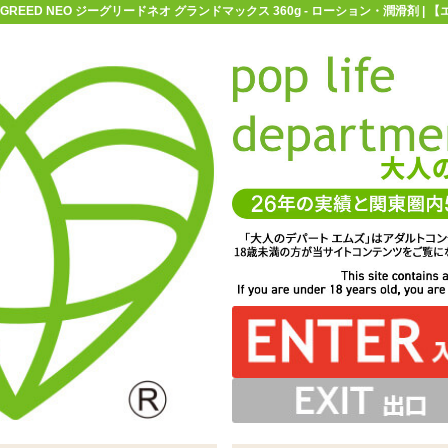
-GREED NEO ジーグリードネオ グランドマックス 360g - ローション・潤滑剤 
お買い物ガイド
お問い合わせ
マ
ローション・潤滑剤
容量100～399mlのローション
G-GREED
ドネオ グランドマックス 360g
ディプレイ向けローション「G-GREED NEO ジーグリ
良好でたっぷりヌルヌルプレイが楽しめます。やや拭き取
式。特殊な出し口でキレよくローションが出せます
NEO ジーグリードネオシリーズは3種同時発売です
いのでお風呂場等で使うのがオススメ
ドネオ グランドマックス 360g」