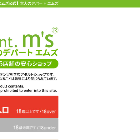
| 【エムズ公式】大人のデパート エムズ
店舗情報・地図
お買い物ガイド
ヘルプ
お問い合わせ
0
イページ
カゴを見る
 NEO ジーグリードネオ グランドマックス
在庫状況：
即納
32%OFF
メーカー価格：
1,430
円(税込)
979
エムズ価格：
円(税込)
44P
ポイント：