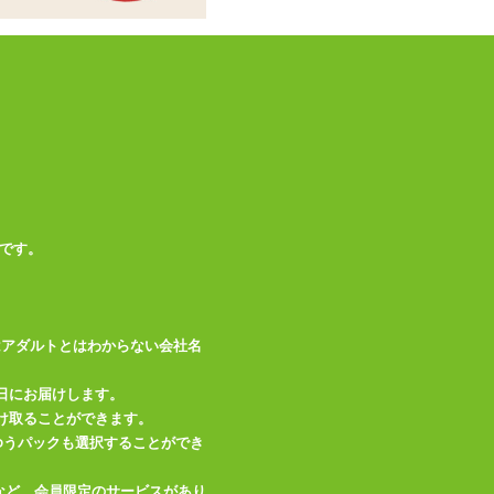
水、グリセリン、P
G、吸着型ヒアルロ
素材・成分
ン酸、親水性ポリマ
ー、保存料
この商品について問い合わせ
商品情報をメールで送る
です。
はアダルトとはわからない会社名
日にお届けします。
け取ることができます。
、ゆうパックも選択することができ
など、会員限定のサービスがあり