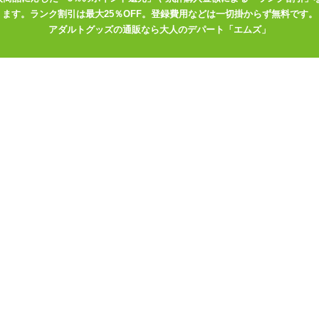
ます。ランク割引は最大25％OFF。登録費用などは一切掛からず無料です。
アダルトグッズの通販なら大人のデパート「エムズ」
G-GREED ローション
PRO ジーグリ
リアルスペシャ
G-GREED PRO ジーグリ
G-GREED NEO ジーグリ
ードプロ ディープスペシ
ードネオ グランドマック
ャル 300g
ス 360g