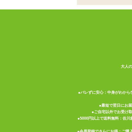
溶性ローション
ココがポイント
✓
皮膚粘膜刺激テスト済み。カップ
✓
キャップは跳ね上げ式。特殊な出
✓
グランドマックスは伸び・滑り・
<メーカーコメント>
●トータルバランス(ヌメリ感・伸び・乾
●2人用の水溶性潤滑(プレイ)ローション
大人
●ローションを出す際の糸引きを解消する
●菌検査合格済 ※当社検査基準に準ずる
●皮ふ・粘膜刺激性テスト済
●弱酸性・無着色・無香料
●バレずに安心：中身がわから
●日本製
●内容量:360g
●最短で翌日にお
●ご自宅以外でお受け
成分:水、グリセリン、PG、吸着型ヒア
●5000円以上で送料無料：佐
●会員登録でさらにお得：ご購
色:なし