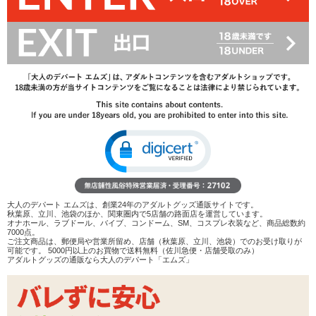
34%OFF
1,045
円(税込)
1,573円(税込)
→
レビューを見る
検討リストへ追加
レビューを書く
商品へのお問い合わせ
申し訳ございませんが、
只今品切れ中です。
入荷予定目安(30日以内)
再入荷通知を受け取る
在庫状況：
在庫切れ
大人のデパート エムズは、創業24年のアダルトグッズ通販サイトです。
秋葉原、立川、池袋のほか、関東圏内で5店舗の路面店を運営しています。
オナホール、ラブドール、バイブ、コンドーム、SM、コスプレ衣装など、商品総数約
7000点。
商品説明
ご注文商品は、郵便局や営業所留め、店舗（秋葉原、立川、池袋）でのお受け取りが
可能です。 5000円以上のお買物で送料無料（佐川急便・店舗受取のみ）
アダルトグッズの通販なら大人のデパート「エムズ」
ココがポイント
✓
シトルリンやヒアルロン酸などを配合したポンプボトル
入り温感ローション
✓
糸引き控えめ。まとまりがありヌルヌルと広がるオイル