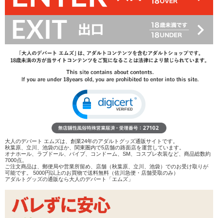
レビューを見る
検討リストへ追加
レビューを書く
商品へのお問い合わせ
在庫状況：
販売終了
商品説明
ココがポイント
✓
精液の匂いや質感を再現したローション
大人のデパート エムズは、創業24年のアダルトグッズ通販サイトです。
✓
匂いはかなり薄め。栗の花っぽい感じではありません
秋葉原、立川、池袋のほか、関東圏内で5店舗の路面店を運営しています。
✓
ローションは薄く伸びやすく、糸キレも良いタイプ
オナホール、ラブドール、バイブ、コンドーム、SM、コスプレ衣装など、商品総数約
7000点。
ご注文商品は、郵便局や営業所留め、店舗（秋葉原、立川、池袋）でのお受け取りが
<メーカーコメント>
可能です。 5000円以上のお買物で送料無料（佐川急便・店舗受取のみ）
アダルトグッズの通販なら大人のデパート「エムズ」
ザーメンのリアルな色や感触を再現 安心の日本製 大容量600ml
天然潤い成分配合 無香料 中低粘度 リアルなぶっかけが
体験できるローション! 注ぎやすいクリアソフトボトル