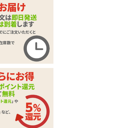
【ワンコインSAL
商品名
E】頂きローション
オナラブ 180ml
商品コード
ITDG035
メーカー価
1,193
円(税込)
格
購入価格
352
円(税込)
ポイント
16P
カテゴリ
ローション・潤滑剤
※容器は硬質で重量
がありますのでお取
備考
り扱いにご注意くだ
さい