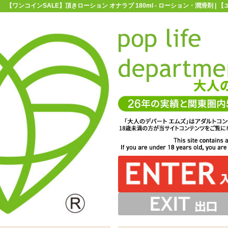
【ワンコインSALE】頂きローション オナラブ 180ml - ローション・潤滑剤 |
お買い物ガイド
お問い合わせ
マ
ローション・潤滑剤
【ワンコインSALE】頂きローション オナラブ 18
ョン オナラブ 180ml
るようなクッション性のある塗り心地。お好みの粘度に薄
クな瓶入りの頂きローションシリーズ。瓶は硬く重たいの
粘度のローション「頂きローション オナラブ 180ml」
たり、調節してお使いください
で取り扱いにご注意を