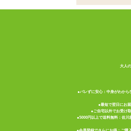
無色透明、ワンカップ
ココがポイント
✓
ワンカップのような容器に入った
✓
無色透明・無味無臭とクセがなく
✓
オナホールに注ぐときはシリンジ
<メーカーコメント>
おぅ一発やってイクかい?超高粘度の個性
オナローション登場。特濃5.5～6.5P
大人
うか、スプーンなどですくって塗ってくだ
濃厚 粘性
濃厚さ一番。粘性良し。潤滑性良し。摩擦
●バレずに安心：中身がわから
成分:精製水、ポリアクリル酸Na、他
●最短で翌日にお
種類:ローション
●ご自宅以外でお受け
色:なし
●5000円以上で送料無料：佐
味:なし
●会員登録でさらにお得：ご購
香り:なし