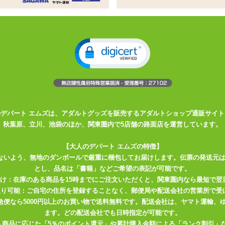
風の容器入りの高粘度ローション
ユニークなパロディデザインのローション
、高粘度なのでお好みの濃さに調節して使えます
などを使うのがオススメです
派
a・s。バイブに塗って使うのも良し。粘度が非常に高いのでお湯で溶いて使
のデパート エムズは、アダルトグッズを販売するアダルトショップ通販サイト
さい。
秋葉原、立川、池袋のほか、関東圏内で5店舗の路面店を運営しています。
を軽減させ快感効果バッチリ。
【大人のデパート エムズの特徴】
ないよう、無地のダンボールで厳重に梱包してお届けします。伝票の発送元
とし、品名は「書籍」などご希望の表記が可能です。
届け：在庫のある商品を15時までにご注文いただくと、関東圏内なら最短で翌
取り可能：ご自宅の住所を登録することなく、郵便局や配送会社の営業所で受
川急便なら5000円以上のお買い物で送料無料です。配送会社は、ヤマト運輸
ます。どの配送会社でも日時指定が可能です。
入商品に応じた「5％のポイント還元」や累計購入金額による「ランク割引」