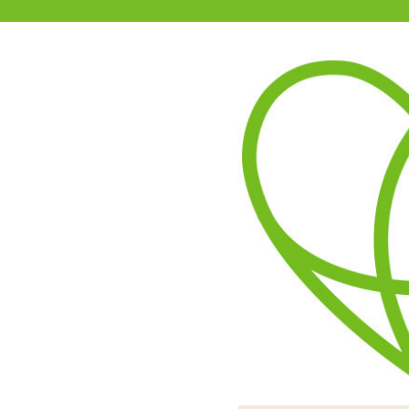
11-15時まで受付
0120-361-969
(土日祝休)
商品を探す
ヘルプ
アダルトグッズ通販「エムズ」TOP
【ワンコインSALE】頂きローシ
3.00
レビューを見る（3）
そのまま塗ると包み込まれ
ワンカップのようなユニー
無色透明、まとまりのある高
め