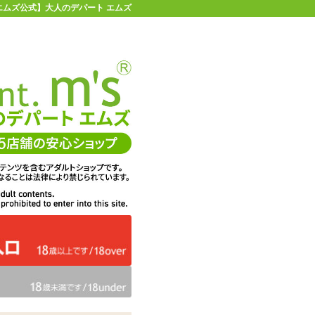
 【エムズ公式】大人のデパート エムズ
店舗情報・地図
お買い物ガイド
ヘルプ
お問い合わせ
0
イページ
カゴを見る
0ml
在庫状況：
販売終了
70%OFF
メーカー価格：
1,193
円(税込)
352
エムズ価格：
円(税込)
16P
ポイント：