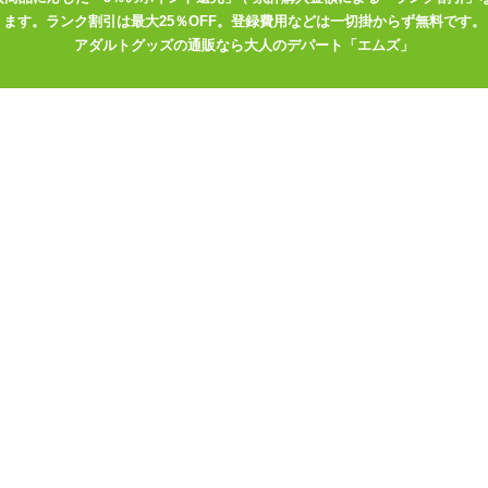
ます。ランク割引は最大25％OFF。登録費用などは一切掛からず無料です。
アダルトグッズの通販なら大人のデパート「エムズ」
ョン、頂きローションシリーズはこちら
でよく伸び広がるローション
タノール)入りなのでお使いの際はご注意ください
……!インパクトのある容器に入った頂きローションシリーズであります
ション。それぞれ容器の雰囲気に合わせた特徴もありますよ～。
80ml