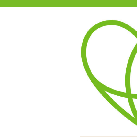
11-15時まで受付
0120-361-969
(土日祝休)
商品を探す
ヘルプ
アダルトグッズ通販「エムズ」TOP
半熟サキュバス魔改造ローシ
3.67
レビューを見る（3）
魔改造ローションシリーズ
サラサラとよく広がりオナ
まとまり