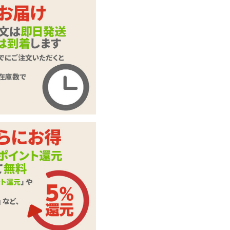
600ml
300ml
半熟サキュバス魔改
商品名
造ローション 洗い
不要タイプ
商品コード
8-SDM-052
メーカー価
1,870
円(税込)
格
購入価格
1,364
円(税込)
ポイント
62P
カテゴリ
ローション・潤滑剤
この商品について問い合わせ
商品情報をメールで送る