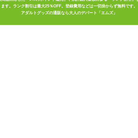
単に拭い取ることが可能。つっぱり感もほぼ残りません。拭き取り後に
ます。ランク割引は最大25％OFF。登録費用などは一切掛からず無料です。
ますので気になる方は使用後にシャワーなどで軽く洗い流してください
アダルトグッズの通販なら大人のデパート「エムズ」
な300mlの2種類のサイズが選べます。粘度が低めなのでこぼしてしまわ
ールと淫魔のさらとろのおツユで、ぬぷぬぷの快感タイムをお楽しみく