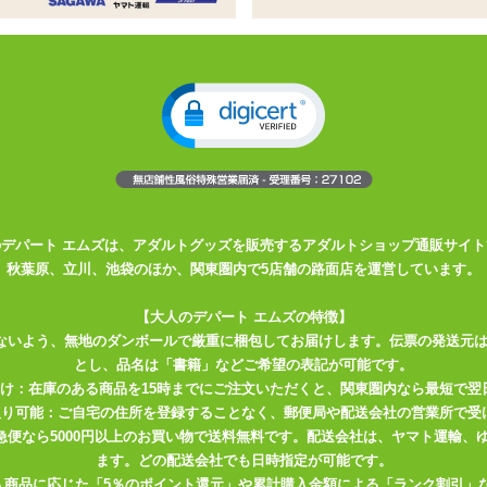
造ローションシリーズに洗い不要タ
なっております。
オナホール用特製ローション
のデパート エムズは、アダルトグッズを販売するアダルトショップ通販サイト
き取りしやすい洗い不要タイプ
秋葉原、立川、池袋のほか、関東圏内で5店舗の路面店を運営しています。
便利な300mlの2種類キュ♪
【大人のデパート エムズの特徴】
の性能を発揮するため調整された特製ローションです。 もちろん「半
ないよう、無地のダンボールで厳重に梱包してお届けします。伝票の発送元
ールなら幅広くお使いいただけます。 すっきりしたさらとろ具合を存
とし、品名は「書籍」などご希望の表記が可能です。
届け：在庫のある商品を15時までにご注文いただくと、関東圏内なら最短で翌
取り可能：ご自宅の住所を登録することなく、郵便局や配送会社の営業所で受
。糸引きは控えめで軽い力でよく広がり、細かい凹凸などにもしっかり
川急便なら5000円以上のお買い物で送料無料です。配送会社は、ヤマト運輸
な滑り。細かく早いストロークなどとも相性がよさそうです。
ます。どの配送会社でも日時指定が可能です。
入商品に応じた「5％のポイント還元」や累計購入金額による「ランク割引」