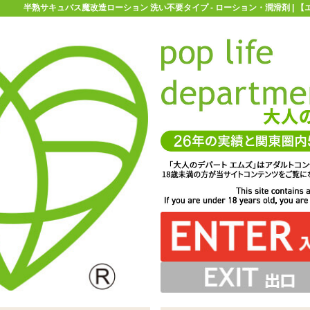
半熟サキュバス魔改造ローション 洗い不要タイプ - ローション・潤滑剤 | 
お買い物ガイド
お問い合わせ
マ
ローション・潤滑剤
半熟サキュバス魔改造ローション 洗い不要タイ
ョン 洗い不要タイプ
に洗い不要タイプ登場!「半熟サキュバス魔改造ローション
ホールの凹凸に馴染みやすいテクスチャ。ティッシュなど
のあるローションで糸引きなどは控えめ
で簡単に拭うことができますよ
洗い不要タイプ 600ml」