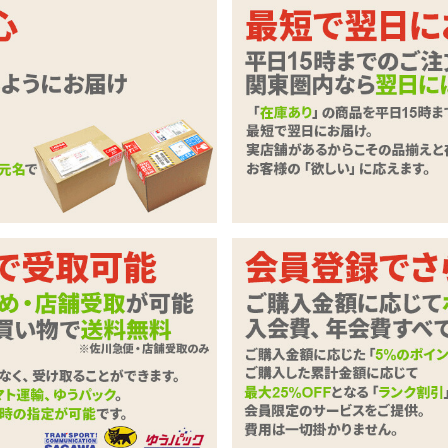
粘度!淫魔の愛液はつるっと滑るキュ