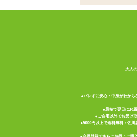
♪
オナホール特化の魔改
イプ登場
※次回入荷は未定(容量:360ml)と
ココがポイント
✓
性能・容量・値段の三拍子揃った
大人
✓
糸引き控えめのさらとろ粘度。拭
✓
サイズはたっぷり600mlとお試しに
キテルキテル「半熟サキュバス」シリーズ
●バレずに安心：中身がわから
熟サキュバス」シリーズに限らず、オナホ
分に味わってキュ♪
●最短で翌日にお
●ご自宅以外でお受け
トロトロとしたテクスチャの低粘度タイプ
●5000円以上で送料無料：佐
と入り込みます。滑りはツルツルした軽快
●会員登録でさらにお得：ご購