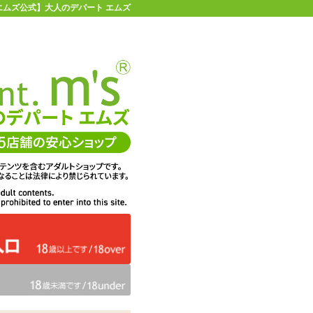
【エムズ公式】大人のデパート エムズ
店舗情報・地図
お買い物ガイド
ヘルプ
お問い合わせ
0
イページ
カゴを見る
プ
在庫状況：
販売終了
27%OFF
メーカー価格：
1,870
円(税込)
1,364
エムズ価格：
円(税込)
62P
ポイント：
容量：