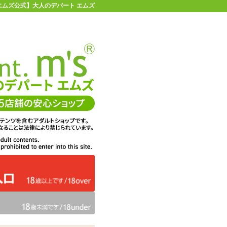
| 【エムズ公式】大人のデパート エムズ
店舗情報・地図
お買い物ガイド
ヘルプ
お問い合わせ
0
イページ
カゴを見る
在庫状況：
販売終了
60%OFF
メーカー価格：
10,560
円(税込)
4,224
エムズ価格：
円(税込)
192P
ポイント：