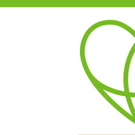
11-15時まで受付
0120-361-969
(土日祝休)
商品を探す
ヘルプ
アダルトグッズ通販「エムズ」TOP
【SALE】アイカツチュウ 2.0
4.25
レビューを見る（4）
糸引きは控えめ。タレ落ち
衛生的に使える個包装
シリンダーをプ
使用時は