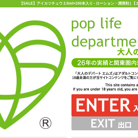
【SALE】アイカツチュウ 2.0ml×100本入り - ローション・潤滑剤 
お買い物ガイド
お問い合わせ
マ
ローション・潤滑剤
【SALE】アイカツチュウ 2.0ml×100本入り
ml×100本入り
しづらいジェル状ローションです。無色透明、無味無臭な
タイプのスティック入りローション「アイカツチュウ
ッシュすると先端からローションが出てきます
先端のキャップを取り外してください
ので色々なシーンで使えます
2.0ml×100本入り」