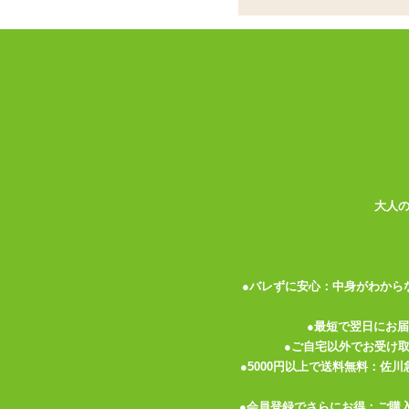
個包装で衛生的に使
ココがポイント
✓
個包装で衛生的に使えるスティッ
✓
コラーゲンやヒアルロン酸などう
✓
タレ落ちしづらく使いやすいジェ
<メーカーコメント>
やさしさとうるおいを求めて作られた、日
もっと手軽に確かな品質を届けるために3
大人
★POINT1★
無味・無臭・無香!
舐めても嗅いでもバレません♪
●バレずに安心：中身がわから
★POINT2★
●最短で翌日にお
高品質を保ちながら低価格を実現!
●ご自宅以外でお受け
個包装で衛生的にも安心。
●5000円以上で送料無料：佐
●会員登録でさらにお得：ご購
★POINT3★