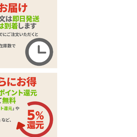
【SALE】アイカツ
商品名
チュウ 2.0ml×100本
入り
商品コード
070101051
メーカー価
10,560
円(税込)
格
購入価格
4,224
円(税込)
ポイント
192P
カテゴリ
ローション・潤滑剤
入数
2.0ml×100本入り
この商品について問い合わせ