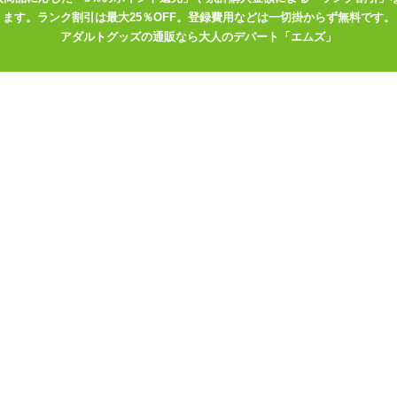
ます。ランク割引は最大25％OFF。登録費用などは一切掛からず無料です。
アダルトグッズの通販なら大人のデパート「エムズ」
ーンの摩擦などのダメージを緩和します。
レる心配なくプレイに集中できます。
、乾きを防ぐうるおい成分(コラーゲン、ヒアルロン酸)も贅沢に配合。
ケージで、持ち運びにも便利。いつでもどこでもサッと使えます。
サポートします。
ップを抜いてお使いください。
ださい。
本を使い切ってください。
してください。
お控えください。