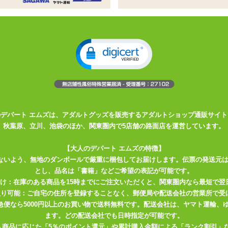
えるスティック入りローション
ク入りローション
るおい成分を配合
ル系の高粘度です
本製の潤滑ゼリー“アイカツチュウ”。
つのポイントにこだわって作りました。
のデパート エムズは、アダルトグッズを販売するアダルトショップ通販サイト
秋葉原、立川、池袋のほか、関東圏内で5店舗の路面店を運営しています。
【大人のデパート エムズの特徴】
ないよう、無地のダンボールで厳重に梱包してお届けします。伝票の発送元
とし、品名は「書籍」などご希望の表記が可能です。
届け：在庫のある商品を15時までにご注文いただくと、関東圏内なら最短で翌
取り可能：ご自宅の住所を登録することなく、郵便局や配送会社の営業所で受
川急便なら5000円以上のお買い物で送料無料です。配送会社は、ヤマト運輸
ます。どの配送会社でも日時指定が可能です。
入商品に応じた「5％のポイント還元」や累計購入金額による「ランク割引」