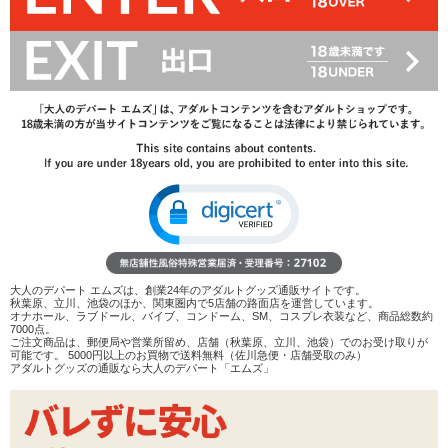
28%OFF
781
円(税込)
1,078円(税込)
→
レビューを見る
検討リストへ追加
レビューを書く
商品へのお問い合わせ
在庫状況：
販売終了
商品説明
大人のデパート エムズは、創業24年のアダルトグッズ通販サイトです。
秋葉原、立川、池袋のほか、関東圏内で5店舗の路面店を運営しています。
オナホール、ラブドール、バイブ、コンドーム、SM、コスプレ衣装など、商品総数約
ココがポイント
7000点。
ご注文商品は、郵便局や営業所留め、店舗（秋葉原、立川、池袋）でのお受け取りが
✓
タマトイズ公式Vtuber・綺羅星ふわりをイメージした匂
可能です。 5000円以上のお買物で送料無料（佐川急便・店舗受取のみ）
い付きパンツ
アダルトグッズの通販なら大人のデパート「エムズ」
✓
クロッチ等もしっかりした縫製。実用性も抜群
✓
エアドールに着せたり被ったりと使い方自由自在♪
<メーカーコメント>