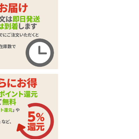
レースストリングシ
商品名
ョーツ
商品コード
GB-294
メーカー価
オープン価格
格
購入価格
495
円(税込)
ポイント
22P
カテゴリ
Tバックショーツ
本体サイ
レディースMサイズ
ズ・容量
バスト
79～87(cm)
ウエスト
62～66(cm)
ヒップ
82～88(cm)