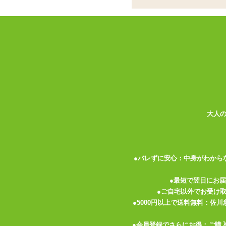
お姫様みたいにリボ
サイドストリングのショーツはよくあるけ
フロントのウエストにはたっぷりギャザー
ふんだんにレースを使用したガーリィなシ
大人
関連する特集ページ
●バレずに安心：中身がわから
●最短で翌日にお
●ご自宅以外でお受け
●5000円以上で送料無料：佐
バイブコ
佐倉絆のひとりえっち 「ハ
のおもちゃレ
ーフ&ショートドール」
Pink」
●会員登録でさらにお得：ご購