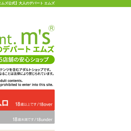
【エムズ公式】大人のデパート エムズ
店舗情報・地図
お買い物ガイド
ヘルプ
お問い合わせ
0
イページ
カゴを見る
在庫状況：
販売終了
495
エムズ価格：
円(税込)
22P
ポイント：
カラー：
ピンク
ブラック