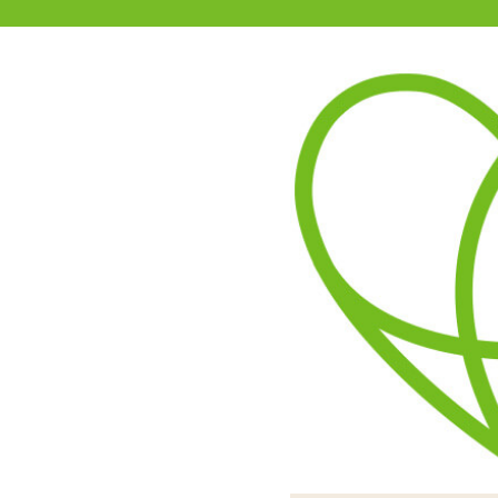
11-15時まで受付
0120-361-969
(土日祝休)
商品を探す
ヘルプ
アダルトグッズ通販「エムズ」TOP
レースストリングショーツ
4.00
レビューを見る（1）
サイドを結ぶひもパンタイ
セクシーな形なの
形はTバックで
ふわふわキュ