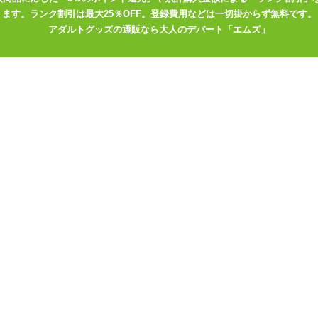
ます。ランク割引は最大25％OFF。登録費用などは一切掛からず無料です。
アダルトグッズの通販なら大人のデパート「エムズ」
`*)
りにも布面積がなさ過ぎて・・・なんだけどエッチの時とかに着けるとと
じだったんで、気に入ったら何枚か買うのがいいかも知れません!安いし(*
ースショーツ
ョーツ