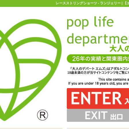
レースストリングショーツ - ランジェリー | 
お買い物ガイド
お問い合わせ
マ
ランジェリー
Tバックショーツ
レースストリングショーツ
プ。細い紐ではなくレースになっているのでゴージャスな
にどこか乙女っぽさもある、そんなショーツです♪
すがなんとお尻にくる部分までレースなのです♪
ートな「レースストリングショーツ ピンク」
感じ!