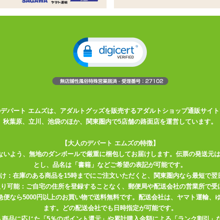
ン結びできるひもパンタイプ
れど、ひもをレースに変えたらこんなにもキュートになりました。
を寄せたレース、脚ぐりにもレース、そしてバックはレースのみ。
ョーツです。
のデパート エムズは、アダルトグッズを販売するアダルトショップ通販サイト
秋葉原、立川、池袋のほか、関東圏内で5店舗の路面店を運営しています。
【大人のデパート エムズの特徴】
ないよう、無地のダンボールで厳重に梱包してお届けします。伝票の発送元
とし、品名は「書籍」などご希望の表記が可能です。
届け：在庫のある商品を15時までにご注文いただくと、関東圏内なら最短で翌
取り可能：ご自宅の住所を登録することなく、郵便局や配送会社の営業所で受
川急便なら5000円以上のお買い物で送料無料です。配送会社は、ヤマト運輸
レクター桃子の大人
ます。どの配送会社でも日時指定が可能です。
ポ 「P.S Ange
入商品に応じた「5％のポイント還元」や累計購入金額による「ランク割引」