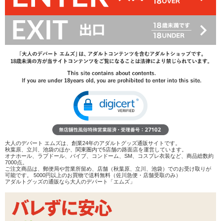
レビューを見る
検討リストへ追加
レビューを書く
商品へのお問い合わせ
数量：
カートに入れる
在庫状況：
即納
商品説明
ココがポイント
✓
ジャージをモチーフにしたシースルーセットアップ
大人のデパート エムズは、創業24年のアダルトグッズ通販サイトです。
✓
各所のラインがスポーティさを演出。トップスはビキニ
秋葉原、立川、池袋のほか、関東圏内で5店舗の路面店を運営しています。
などとも相性良さそう
オナホール、ラブドール、バイブ、コンドーム、SM、コスプレ衣装など、商品総数約
7000点。
✓
ショーツはサイド紐タイプのハーフバック。ソックスは
ご注文商品は、郵便局や営業所留め、店舗（秋葉原、立川、池袋）でのお受け取りが
付属しません
可能です。 5000円以上のお買物で送料無料（佐川急便・店舗受取のみ）
アダルトグッズの通販なら大人のデパート「エムズ」
<メーカーコメント>
スポーティーなライン入りゴム。
ジャージとショーツで元気ハツラツトレーニング…？ん？よく見た