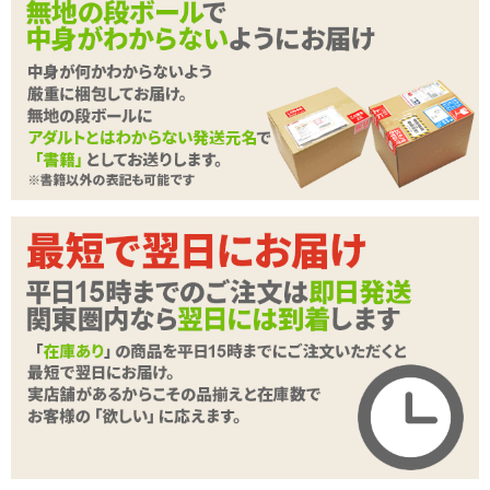
ら上も下もメッシュでスケスケ！
これは運動するには不適切すぎるでしょう。
ジャージはフロントジッパーで開閉。ショーツはサイドで結ぶ仕様
です。
※ソックスは付属しません。
続きを読む
※実際の色、柄等は写真とは多少異なる場合がございます。予めご
了承ください。
商品詳細
※濃色の商品は摩擦や水分により色移りすることがありますのでご
注意ください。
商品名
不適切スポーツウエア
商品コード
GB-801
メーカー価
オープン価格
格
購入価格
2,398
円(税込)
ポイント
109P
カテゴリ
プレイスーツ