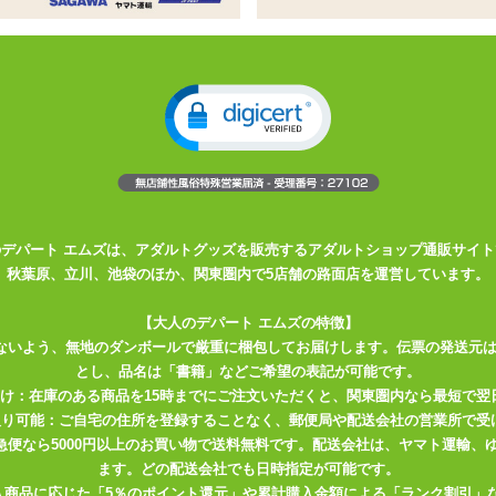
り風のプレイスーツです。背面はTバック。ホックやサイズ調節用のバ
んので体型によっては締め付けを強く感じる場合もございます。クロッ
のデパート エムズは、アダルトグッズを販売するアダルトショップ通販サイト
秋葉原、立川、池袋のほか、関東圏内で5店舗の路面店を運営しています。
【大人のデパート エムズの特徴】
ないよう、無地のダンボールで厳重に梱包してお届けします。伝票の発送元
とし、品名は「書籍」などご希望の表記が可能です。
届け：在庫のある商品を15時までにご注文いただくと、関東圏内なら最短で翌
取り可能：ご自宅の住所を登録することなく、郵便局や配送会社の営業所で受
川急便なら5000円以上のお買い物で送料無料です。配送会社は、ヤマト運輸
ます。どの配送会社でも日時指定が可能です。
入商品に応じた「5％のポイント還元」や累計購入金額による「ランク割引」