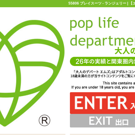
55806 プレイスーツ - ランジェリー 
お買い物ガイド
お問い合わせ
マ
ランジェリー
プレイスーツ
55806 プレイスーツ
やサイズ調節用のホックがないため、体型によっては締め
上げられたクロスが特徴的なセクシープレイスーツです
付けを感じる場合がございます