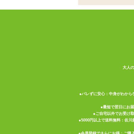
合皮とメタルリングで構成された、亀甲縛
ックルなどはなく、またあまり伸縮しませ
チ部分に当て布はありません。
関連する特集ページ
大人
●バレずに安心：中身がわから
佐倉絆のひとりえっち 「ハ
●最短で翌日にお
ーフ&ショートドール」
●ご自宅以外でお受け
●5000円以上で送料無料：佐
レビュー
●会員登録でさらにお得：ご購