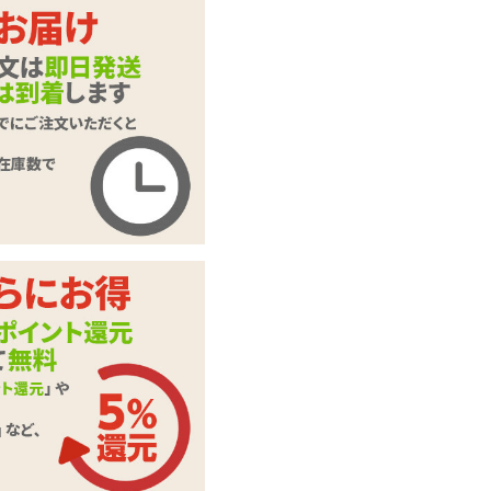
レッド
ブラック
商品名
55806 プレイスーツ
商品コード
55806MRE
メーカー価
6,380
円(税込)
格
購入価格
5,705
円(税込)
ポイント
259P
カテゴリ
プレイスーツ
本体サイ
女性Mサイズ
ズ・容量
この商品について問い合わせ