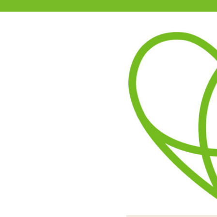
11-15時まで受付
0120-361-969
(土日祝休)
商品を探す
ヘルプ
アダルトグッズ通販「エムズ」TOP
55806 プレイスーツ
5.00
レビューを見る（1）
背面はTバック。バックル
合皮とメタルリングで組み