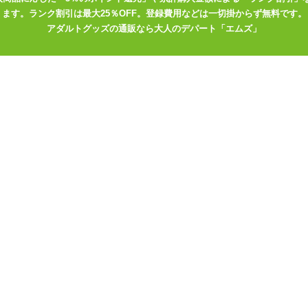
ます。ランク割引は最大25％OFF。登録費用などは一切掛からず無料です。
アダルトグッズの通販なら大人のデパート「エムズ」
した。
むのがいいwww
う一着買おうと思ったら売り切れてましたwうーんはやく色違いが欲し
スーツ
ンルの商品