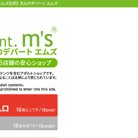
| 【エムズ公式】大人のデパート エムズ
店舗情報・地図
お買い物ガイド
ヘルプ
お問い合わせ
0
イページ
カゴを見る
在庫状況：
販売終了
11%OFF
メーカー価格：
6,380
円(税込)
5,705
エムズ価格：
円(税込)
259P
ポイント：
カラー：