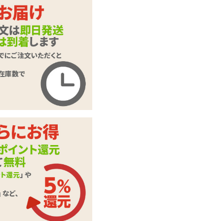
ホワイト
ブラック
ローズ
商品名
51910 プレイスーツ
商品コード
51910WH
メーカー価
2,194
円(税込)
格
購入価格
1,829
円(税込)
ポイント
83P
カテゴリ
プレイスーツ
本体サイ
Mサイズ
ズ・容量
ポリエステル:87%
素材・成分
ポリウレタン:13%
備考
日本製