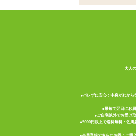
伸縮性のあるストレッチ素材を使用した、
ショルダータイプのセクシーなプレイスー
フロント部分のレースデザインが上品さを
ショーツ部分は穴が開いておりますので、
大人
関連する特集ページ
●バレずに安心：中身がわから
●最短で翌日にお
●ご自宅以外でお受け
●5000円以上で送料無料：佐
●会員登録でさらにお得：ご購