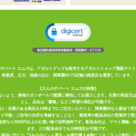
ツです。
演出。
クロッチ部分の当て布はありません。
のデパート エムズは、アダルトグッズを販売するアダルトショップ通販サイト
秋葉原、立川、池袋のほか、関東圏内で5店舗の路面店を運営しています。
【大人のデパート エムズの特徴】
ないよう、無地のダンボールで厳重に梱包してお届けします。伝票の発送元
とし、品名は「書籍」などご希望の表記が可能です。
届け：在庫のある商品を15時までにご注文いただくと、関東圏内なら最短で翌
取り可能：ご自宅の住所を登録することなく、郵便局や配送会社の営業所で受
川急便なら5000円以上のお買い物で送料無料です。配送会社は、ヤマト運輸
ます。どの配送会社でも日時指定が可能です。
入商品に応じた「5％のポイント還元」や累計購入金額による「ランク割引」