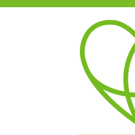
11-15時まで受付
0120-361-969
(土日祝休)
商品を探す
ヘルプ
アダルトグッズ通販「エムズ」TOP
51910 プレイスーツ
ショーツフロントがレース
隠す場所はショーツ部分の
ストレッチ素材を使用
セクシーなポージ
背面もストリ