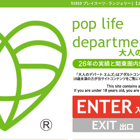
51910 プレイスーツ - ランジェリー 
お買い物ガイド
お問い合わせ
マ
ランジェリー
プレイスーツ
51910 プレイスーツ
状になっているのがポイント。クロッチ部分には穴が開い
み。肩へ伸びるストリングスがボディをより強調します
したホワイトカラーのVラインショルダーショーツです
ングで、パートナーを誘惑してみてくださいね♪
ングスなので非常の露出度の高い一着です
ています