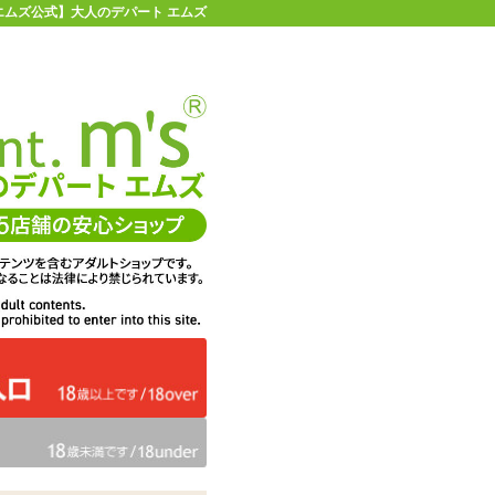
| 【エムズ公式】大人のデパート エムズ
店舗情報・地図
お買い物ガイド
ヘルプ
お問い合わせ
0
イページ
カゴを見る
在庫状況：
販売終了
17%OFF
メーカー価格：
2,194
円(税込)
1,829
エムズ価格：
円(税込)
83P
ポイント：
カラー：