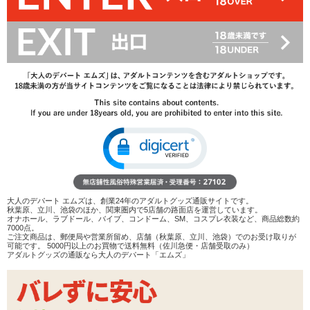
3,927
円(税込)
4,620円(税込)
→
レビューを見る
検討リストへ追加
レビューを書く
商品へのお問い合わせ
カラー：
ピンク
黒
白
在庫状況：
販売終了
大人のデパート エムズは、創業24年のアダルトグッズ通販サイトです。
商品説明
秋葉原、立川、池袋のほか、関東圏内で5店舗の路面店を運営しています。
オナホール、ラブドール、バイブ、コンドーム、SM、コスプレ衣装など、商品総数約
7000点。
ココがポイント
ご注文商品は、郵便局や営業所留め、店舗（秋葉原、立川、池袋）でのお受け取りが
可能です。 5000円以上のお買物で送料無料（佐川急便・店舗受取のみ）
✓
きわどさと可愛らしさが同居する、うしじまいい肉プロ
アダルトグッズの通販なら大人のデパート「エムズ」
デュースの下着ブランド
✓
小さなリボンの付いたシフォン素材のガーターベルト
✓
同メーカーのシフォンシリーズをはじめ、キュートなコ
ス・ランジェリーと合わせやすいデザイン