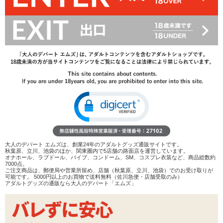
836
円(税込)
1,430円(税込)
→
レビューを見る
検討リストへ追加
レビューを書く
商品へのお問い合わせ
在庫状況：
販売終了
商品説明
ショーツにローターを仕込む上で最も厄介なのが、意図しないロー
ターの脱落。
大人のデパート エムズは、創業24年のアダルトグッズ通販サイトです。
秋葉原、立川、池袋のほか、関東圏内で5店舗の路面店を運営しています。
普通のショーツは言わずもがな、ポケット付を買ってきても手持ち
オナホール、ラブドール、バイブ、コンドーム、SM、コスプレ衣装など、商品総数約
7000点。
のものとサイズが合わず
ご注文商品は、郵便局や営業所留め、店舗（秋葉原、立川、池袋）でのお受け取りが
可能です。 5000円以上のお買物で送料無料（佐川急便・店舗受取のみ）
ポケットに収まらなかったり、振動でズレてあらぬところへ刺激を
アダルトグッズの通販なら大人のデパート「エムズ」
与えていたり。
そのたびにいちいち直していたら気分も萎えてしまいますよね。
そういったユーザーからの声を受けて製作されたのがこちらのポケ