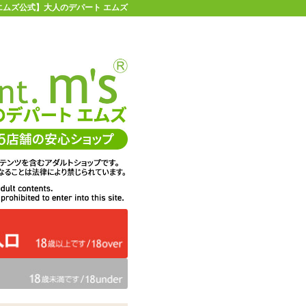
| 【エムズ公式】大人のデパート エムズ
店舗情報・地図
お買い物ガイド
ヘルプ
お問い合わせ
0
イページ
カゴを見る
在庫状況：
販売終了
17%OFF
メーカー価格：
1,617
円(税込)
1,347
エムズ価格：
円(税込)
61P
ポイント：
カラー：