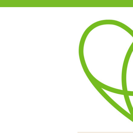
11-15時まで受付
0120-361-969
(土日祝休)
商品を探す
ヘルプ
アダルトグッズ通販「エムズ」TOP
21435 Gストリング
レースゴムを使用して
フロントのク
ホワイ