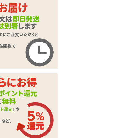
ホワイト
レッド
ブラック
商品名
21435 Gストリング
商品コード
21435MWH
メーカー価
1,617
円(税込)
格
購入価格
1,347
円(税込)
ポイント
61P
カテゴリ
レディースショーツ
本体サイ
Mサイズ
ズ・容量
素材・成分
ナイロン100%
ヒップ
87～95(cm)