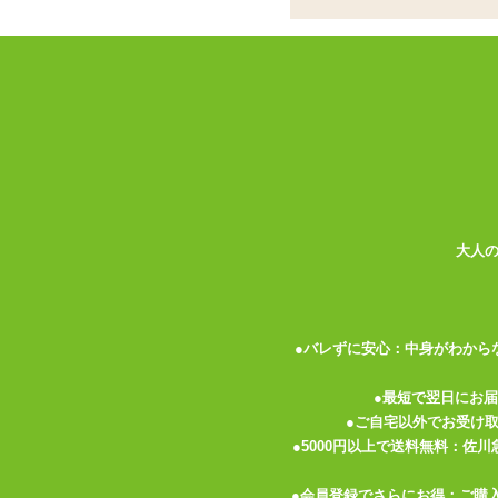
<メーカーコメント>
レースゴムのみで作られたセクシーなGス
フロントにあしらわれたパール調のアクセ
置き寸法
股上16cm
大人
関連する特集ページ
●バレずに安心：中身がわから
●最短で翌日にお
●ご自宅以外でお受け
●5000円以上で送料無料：佐
佐倉絆のひとりえっち 「ハ
ーフ&ショートドール」
●会員登録でさらにお得：ご購