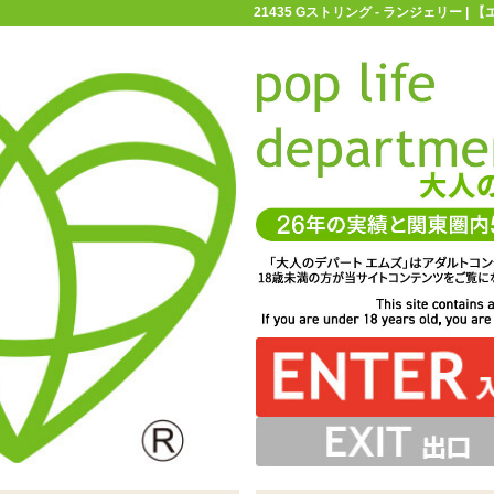
21435 Gストリング - ランジェリー 
お買い物ガイド
お問い合わせ
マ
ランジェリー
レディースショーツ
21435 Gストリング
いますのでフィット感とセクシーさを両立しています
ロス部分にはアクセサリーのワンポイントが
トカラーのストリングスショーツです
背面はTバック