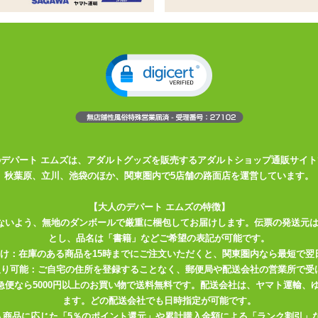
トリングショーツ。
サリーでさりげない上品さをプラス。
のデパート エムズは、アダルトグッズを販売するアダルトショップ通販サイト
秋葉原、立川、池袋のほか、関東圏内で5店舗の路面店を運営しています。
【大人のデパート エムズの特徴】
ないよう、無地のダンボールで厳重に梱包してお届けします。伝票の発送元
とし、品名は「書籍」などご希望の表記が可能です。
届け：在庫のある商品を15時までにご注文いただくと、関東圏内なら最短で翌
取り可能：ご自宅の住所を登録することなく、郵便局や配送会社の営業所で受
川急便なら5000円以上のお買い物で送料無料です。配送会社は、ヤマト運輸
ます。どの配送会社でも日時指定が可能です。
入商品に応じた「5％のポイント還元」や累計購入金額による「ランク割引」