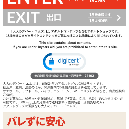
28%OFF
1,595
円(税込)
2,200円(税込)
→
レビューを見る
検討リストへ追加
レビューを書く
商品へのお問い合わせ
在庫状況：
販売終了
商品説明
大人のデパート エムズは、創業24年のアダルトグッズ通販サイトです。
秋葉原、立川、池袋のほか、関東圏内で5店舗の路面店を運営しています。
オナホール、ラブドール、バイブ、コンドーム、SM、コスプレ衣装など、商品総数約
ココがポイント
7000点。
ご注文商品は、郵便局や営業所留め、店舗（秋葉原、立川、池袋）でのお受け取りが
✓
ヒップが大きく開いた、股間が露出できるおとこの娘用
可能です。 5000円以上のお買物で送料無料（佐川急便・店舗受取のみ）
ショーツ
アダルトグッズの通販なら大人のデパート「エムズ」
✓
ヒップはレースをあしらい、過激ながら可愛さをアピー
ル
✓
リングは直径3.5cm。伸縮性はほとんどありません