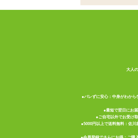
ココがポイント
✓
小さなハートをたくさんあしらっ
✓
メッシュ生地で透け感あり。深ば
✓
色気よりもキュートさを全面に出
<メーカーコメント>
のびやかメッシュに小さなハートがたくさ
メッシュで肌が透けつつも、フルバック&
す。
大人
パステルカラーでよりガーリィに。
※実際の色、柄等は写真とは多少異なる場
※濃色の商品は摩擦や水分により色移りす
●バレずに安心：中身がわから
●最短で翌日にお
●ご自宅以外でお受け
●5000円以上で送料無料：佐
関連する特集ページ
●会員登録でさらにお得：ご購