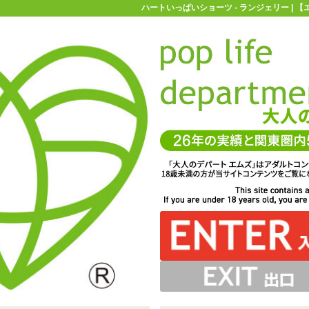
ハートいっぱいショーツ - ランジェリー | 
お買い物ガイド
お問い合わせ
マ
ランジェリー
Costume Garden(コスチュームガーデン)
ハートい
フルバック、深ばきタイプのためセクシーさはかなり抑え
めたシースルーショーツ「ハートいっぱいショーツ ピン
けなさや幼さが感じられるショーツです
ク」