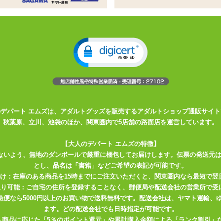
たフルバックショーツ
きタイプで安心感があります
したデザインです
ん。乙女心をくすぐるキュートなショーツです。
深ばきなのでマイルドな印象に。軽く、ストレスフリーな穿き心地で
のデパート エムズは、アダルトグッズを販売するアダルトショップ通販サイト
秋葉原、立川、池袋のほか、関東圏内で5店舗の路面店を運営しています。
合がございます。予めご了承ください。
【大人のデパート エムズの特徴】
ることがありますのでご注意ください。
ないよう、無地のダンボールで厳重に梱包してお届けします。伝票の発送元
とし、品名は「書籍」などご希望の表記が可能です。
届け：在庫のある商品を15時までにご注文いただくと、関東圏内なら最短で翌
取り可能：ご自宅の住所を登録することなく、郵便局や配送会社の営業所で受
川急便なら5000円以上のお買い物で送料無料です。配送会社は、ヤマト運輸
ます。どの配送会社でも日時指定が可能です。
入商品に応じた「5％のポイント還元」や累計購入金額による「ランク割引」