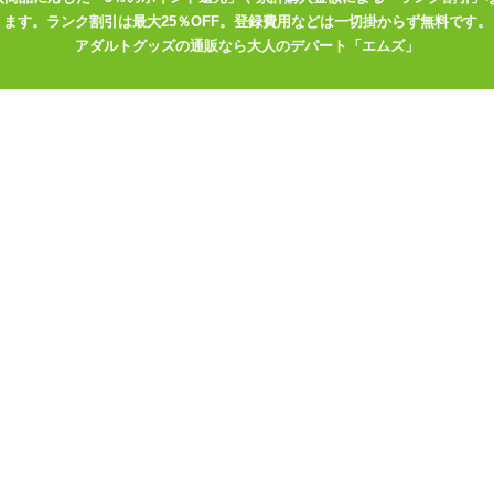
ます。ランク割引は最大25％OFF。登録費用などは一切掛からず無料です。
アダルトグッズの通販なら大人のデパート「エムズ」
レクター桃子の大人
ポ 「P.S Ange
ースショーツ
ショーツ
で選ぶ
>
Costume Garden(コスチュームガーデン)
ズをブランドで選ぶ
>
Costume Garden(コスチュームガーデン)