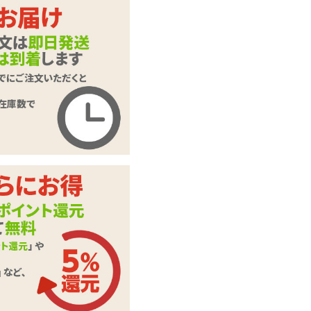
ハートいっぱいショ
商品名
ーツ
商品コード
GB-697
メーカー価
オープン価格
格
購入価格
693
円(税込)
ポイント
31P
Costume Garden(コ
カテゴリ
スチュームガーデ
ン)
本体サイ
レディースMサイズ
ズ・容量
実際の色、柄等は写
真とは多少異なる場
備考