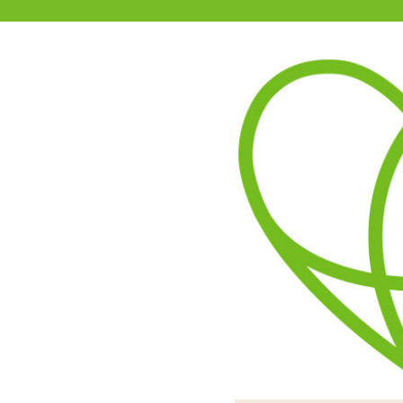
11-15時まで受付
0120-361-969
(土日祝休)
商品を探す
ヘルプ
アダルトグッズ通販「エムズ」TOP
ハートいっぱいショーツ
透け感はあるものの背面は
たくさんのハートを散りば
め。あど