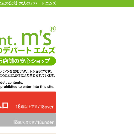
【エムズ公式】大人のデパート エムズ
店舗情報・地図
お買い物ガイド
ヘルプ
お問い合わせ
0
イページ
カゴを見る
っぱいショーツ
在庫状況：
販売終了
693
エムズ価格：
円(税込)
31P
ポイント：
カラー：
ピンク
ブルー