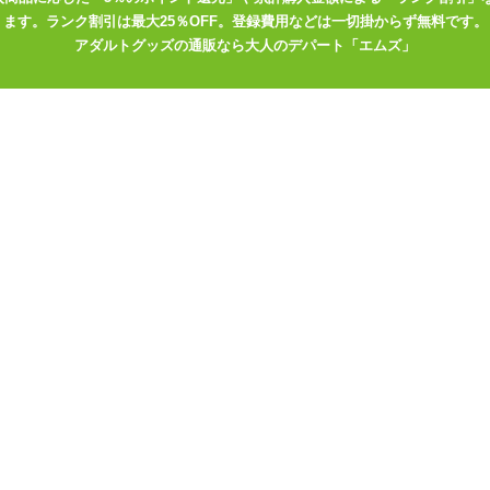
ます。ランク割引は最大25％OFF。登録費用などは一切掛からず無料です。
アダルトグッズの通販なら大人のデパート「エムズ」
スーツ
で選ぶ
>
Costume Garden(コスチュームガーデン)
ズをブランドで選ぶ
>
Costume Garden(コスチュームガーデン)