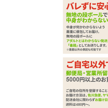
群がる夜の眷属を身に
ーベビードール