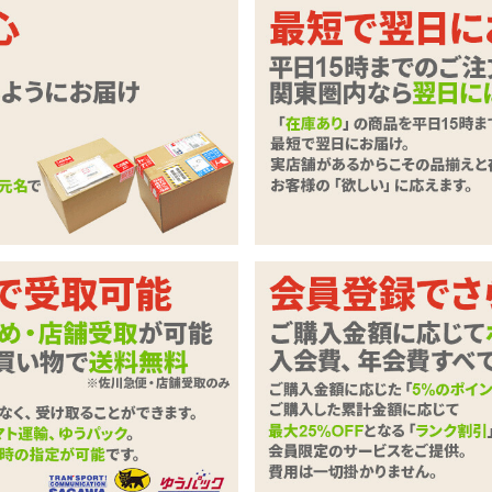
纏い貴方を襲う、シースルーセクシ