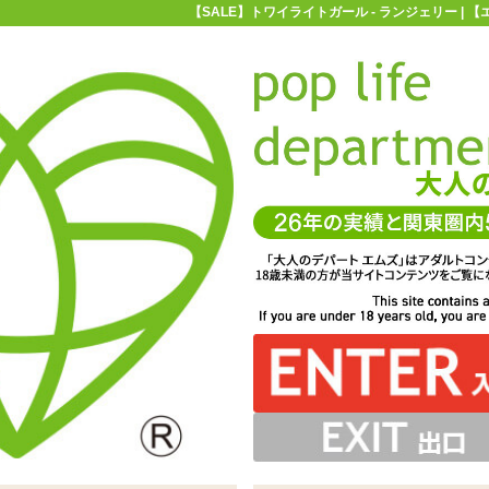
【SALE】トワイライトガール - ランジェリー |
お買い物ガイド
お問い合わせ
マ
ランジェリー
Costume Garden(コスチュームガーデン)
【SAL
ル
いますので、別途ストッキングと合わせて着用もできます
を配したシースルーテディ「トワイライトガール」