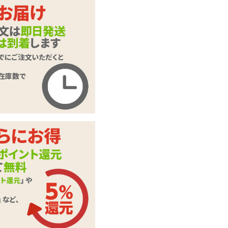
イトガール
商品コード
GB-658
メーカー価
オープン価格
格
購入価格
1,727
円(税込)
ポイント
78P
Costume Garden(コ
カテゴリ
スチュームガーデ
ン)
本体サイ
レディースMサイズ
ズ・容量
ショーツ、ガーター
付属品
ベルト ※ストッキ
ングは付属しません
実際の色、柄等は写