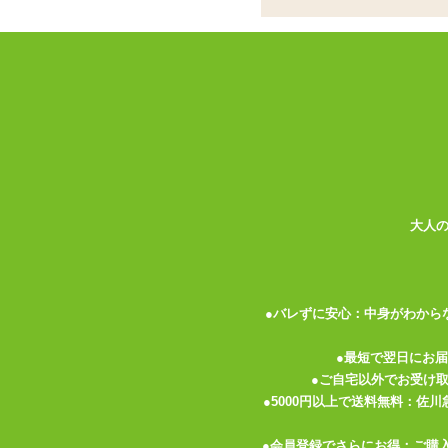
ココがポイント
✓
コウモリ柄のシースルー生地が目
✓
伸縮性よく柔らかな着心地。空い
✓
ウエストベルトにはガータースト
す
<メーカーコメント>
宵闇に浮かぶコウモリの群れ。
肌を透かすメッシュ生地に、フロッキープ
のホールからは谷間がチラリ。
大人
ベビードールとショーツだけでも十分サマ
太めの安定感あるベルトにはガータースト
(ストッキングは付属していません)。
●バレずに安心：中身がわから
※実際の色、柄等は写真とは多少異なる場
●最短で翌日にお
※濃色の商品は摩擦や水分により色移りす
●ご自宅以外でお受け
●5000円以上で送料無料：佐
●会員登録でさらにお得：ご購