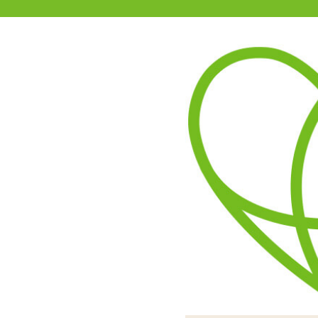
11-15時まで受付
0120-361-969
(土日祝休)
商品を探す
ヘルプ
アダルトグッズ通販「エムズ」TOP
【SALE】トワイライトガー
ガーターベルトが付属して
飛び交うコウモリの柄