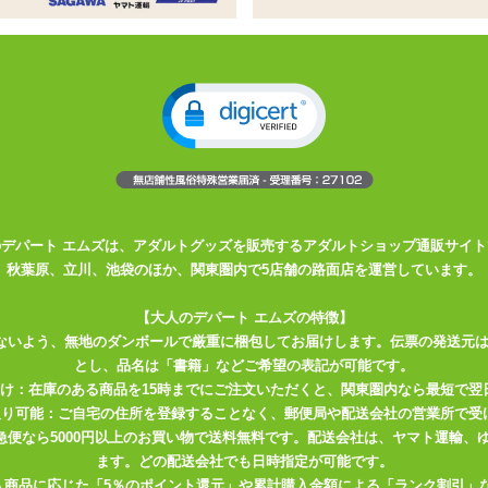
を引くセクシーテディ
た胸元とスタンドカラーでチャイナ風の印象も与えます
ラップ付き。お手持ちのストッキングとコーディネートできま
リントのコウモリ模様が怪しくもセクシー。大きめに開いたオーバル型
のデパート エムズは、アダルトグッズを販売するアダルトショップ通販サイト
になります。しかしこの商品にはさらに主張の強いベルトがプラス。
秋葉原、立川、池袋のほか、関東圏内で5店舗の路面店を運営しています。
ラップが付いていて、お好みのストッキングとコーディネートできます
【大人のデパート エムズの特徴】
ないよう、無地のダンボールで厳重に梱包してお届けします。伝票の発送元
とし、品名は「書籍」などご希望の表記が可能です。
合がございます。予めご了承ください。
届け：在庫のある商品を15時までにご注文いただくと、関東圏内なら最短で翌
ることがありますのでご注意ください。
取り可能：ご自宅の住所を登録することなく、郵便局や配送会社の営業所で受
川急便なら5000円以上のお買い物で送料無料です。配送会社は、ヤマト運輸
ます。どの配送会社でも日時指定が可能です。
入商品に応じた「5％のポイント還元」や累計購入金額による「ランク割引」