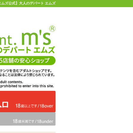
 【エムズ公式】大人のデパート エムズ
店舗情報・地図
お買い物ガイド
ヘルプ
お問い合わせ
0
イページ
カゴを見る
E】トワイライトガール
在庫状況：
販売終了
1,727
エムズ価格：
円(税込)
78P
ポイント：
【SALE】トワイラ
商品名