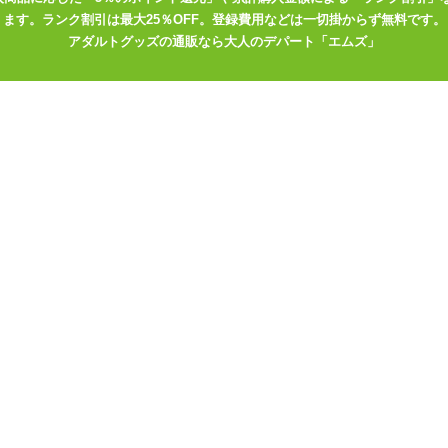
ます。ランク割引は最大25％OFF。登録費用などは一切掛からず無料です。
アダルトグッズの通販なら大人のデパート「エムズ」
ひとりえっち 「ハ
ョートドール」
ースショーツ
ョーツ
で選ぶ
>
Costume Garden(コスチュームガーデン)