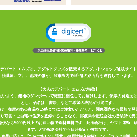
、バックはドレス風のガーターベルト
。
ンでクールな印象。
ングトレーンで華やか&エレガントな印象に。
、アダルトなムードたっぷり。
のデパート エムズは、アダルトグッズを販売するアダルトショップ通販サイト
秋葉原、立川、池袋のほか、関東圏内で5店舗の路面店を運営しています。
【大人のデパート エムズの特徴】
ないよう、無地のダンボールで厳重に梱包してお届けします。伝票の発送元
とし、品名は「書籍」などご希望の表記が可能です。
届け：在庫のある商品を15時までにご注文いただくと、関東圏内なら最短で翌
取り可能：ご自宅の住所を登録することなく、郵便局や配送会社の営業所で受
川急便なら5000円以上のお買い物で送料無料です。配送会社は、ヤマト運輸
ます。どの配送会社でも日時指定が可能です。
入商品に応じた「5％のポイント還元」や累計購入金額による「ランク割引」