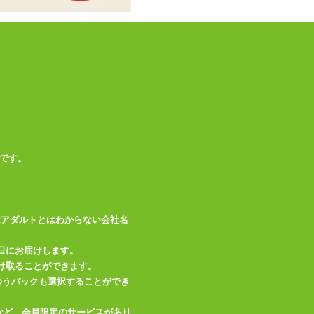
備考
い。 ※濃色の商品
は摩擦や水分により
色移りすることがあ
りますのでご注意く
ださい。
この商品について問い合わせ
です。
商品情報をメールで送る
はアダルトとはわからない会社名
日にお届けします。
け取ることができます。
、ゆうパックも選択することができ
など、会員限定のサービスがあり