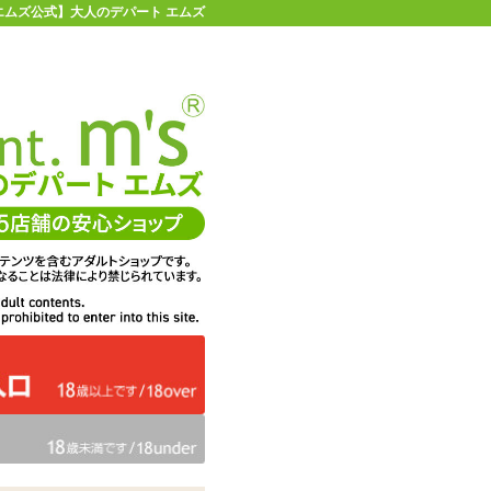
【エムズ公式】大人のデパート エムズ
店舗情報・地図
お買い物ガイド
ヘルプ
お問い合わせ
0
イページ
カゴを見る
在庫状況：
販売終了
2,134
エムズ価格：
円(税込)
97P
ポイント：
トレーンビスチェド
商品名