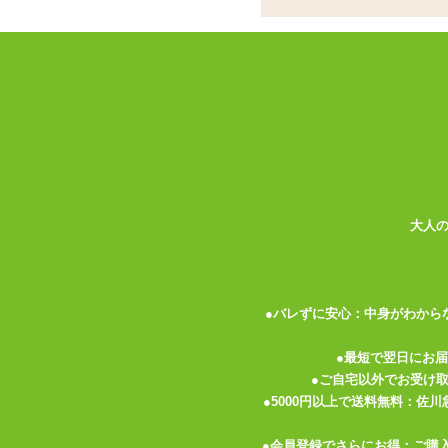
フロントはビスチェ
付きベビードール
<メーカーコメント>
フロント&バックでがらりと異なる表情に
フロントはトルソー型ビスチェ風のデザイ
バックはウエディングドレスを思わせるロ
ところどころ透ける肌とガーターベルトで
※ストッキングは付属していません。
大人
●バレずに安心：中身がわから
●最短で翌日にお
●ご自宅以外でお受け
関連する特集ページ
●5000円以上で送料無料：佐
●会員登録でさらにお得：ご購