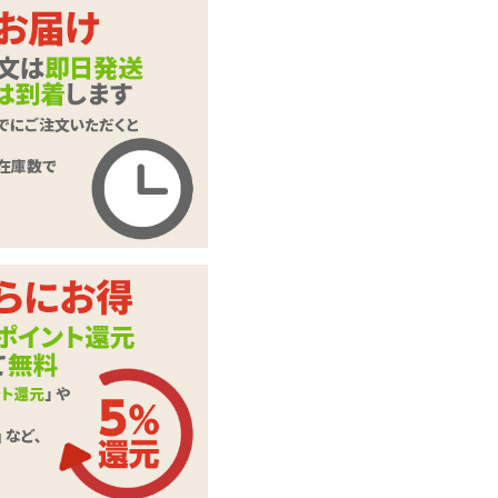
ール
商品コード
GB-414
メーカー価
オープン価格
格
購入価格
2,134
円(税込)
ポイント
97P
カテゴリ
ベビードール
本体サイ
レディースMサイズ
ズ・容量
ベビードール、ショ
付属品
ーツ
※実際の色、柄等は
写真とは多少異なる
場合がございます。
予めご了承くださ