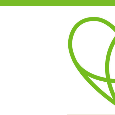
11-15時まで受付
0120-361-969
(土日祝休)
商品を探す
ヘルプ
アダルトグッズ通販「エムズ」TOP
トレーンビスチェドール
5.00
レビューを見る（1）
「トレーンビスチェドール
なガーターつきベ