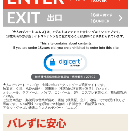
レビューを見る
検討リストへ追加
レビューを書く
商品へのお問い合わせ
在庫状況：
販売終了
商品説明
ココがポイント
✓
騙し絵のデザインが施されたボディストッキング
✓
装飾的なレースなどはなく、すっきりしたデザインにな
っています
大人のデパート エムズは、創業24年のアダルトグッズ通販サイトです。
秋葉原、立川、池袋のほか、関東圏内で5店舗の路面店を運営しています。
✓
ヒップからクロッチにかけて大きく穴が開いています
オナホール、ラブドール、バイブ、コンドーム、SM、コスプレ衣装など、商品総数約
7000点。
<メーカーコメント>
ご注文商品は、郵便局や営業所留め、店舗（秋葉原、立川、池袋）でのお受け取りが
可能です。 5000円以上のお買物で送料無料（佐川急便・店舗受取のみ）
編み上げにベルト付き!?
アダルトグッズの通販なら大人のデパート「エムズ」
だまし絵のようなデザインのボディストッキングです。
センターとサイドで編み方を変え、すっきりした印象に。
腿のベルトデザインは、あえてスカートからのぞかせて。