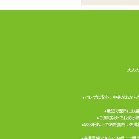
透け感あるベール付
ブラのフロントに大きなリボン、ショーツ
します。
雪のように真っ白で、どこか幻想的。
ブラの上辺とショーツのウエストラインは
心地よく伸びて肌にフィットします。
セット内容:ブラ、ガーターストラップ付
大人
●バレずに安心：中身がわから
●最短で翌日にお
●ご自宅以外でお受け
●5000円以上で送料無料：佐
関連する特集ページ
●会員登録でさらにお得：ご購