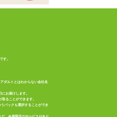
予めご了承くださ
備考
い。※濃色の商品は
摩擦や水分により色
移りすることがあり
ますのでご注意くだ
さい。
この商品について問い合わせ
です。
商品情報をメールで送る
はアダルトとはわからない会社名
日にお届けします。
け取ることができます。
、ゆうパックも選択することができ
など、会員限定のサービスがあり