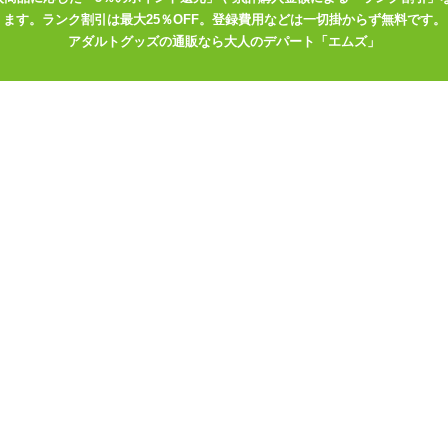
ます。ランク割引は最大25％OFF。登録費用などは一切掛からず無料です。
アダルトグッズの通販なら大人のデパート「エムズ」
いと間抜けになっちゃって着られなかったんですが、こちらはデザイン
んでしょうが、これはこれでアリ、という感じの着こなしにはなりました