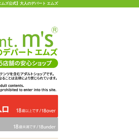
【エムズ公式】大人のデパート エムズ
店舗情報・地図
お買い物ガイド
ヘルプ
お問い合わせ
0
イページ
カゴを見る
在庫状況：
販売終了
1,504
エムズ価格：
円(税込)
68P
ポイント：
【SALE】スノウパ
商品名