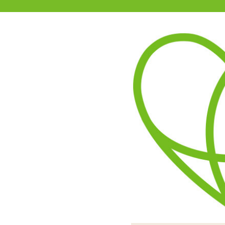
11-15時まで受付
0120-361-969
(土日祝休)
商品を探す
ヘルプ
アダルトグッズ通販「エムズ」TOP
【SALE】スノウパラダイス
5.00
レビューを見る（1）
ふわふわのリボンとヴェー
ガーターストラップつきの
ショーツのバ
ふんわりし
胸元に