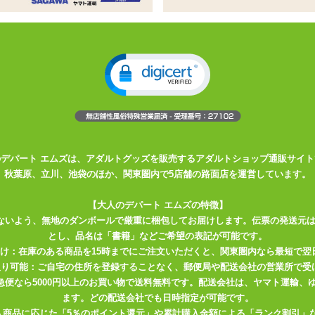
き、ブラショーツセット
のバックには極楽鳥の尾のごとく美しいベールが揺れて、ヒップを透か
ストレッチレース。
きショーツ
のデパート エムズは、アダルトグッズを販売するアダルトショップ通販サイト
秋葉原、立川、池袋のほか、関東圏内で5店舗の路面店を運営しています。
【大人のデパート エムズの特徴】
ないよう、無地のダンボールで厳重に梱包してお届けします。伝票の発送元
とし、品名は「書籍」などご希望の表記が可能です。
届け：在庫のある商品を15時までにご注文いただくと、関東圏内なら最短で翌
取り可能：ご自宅の住所を登録することなく、郵便局や配送会社の営業所で受
川急便なら5000円以上のお買い物で送料無料です。配送会社は、ヤマト運輸
ます。どの配送会社でも日時指定が可能です。
入商品に応じた「5％のポイント還元」や累計購入金額による「ランク割引」