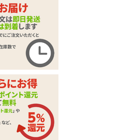
ラダイスブラセット
商品コード
GB-323
メーカー価
オープン価格
格
購入価格
1,504
円(税込)
ポイント
68P
カテゴリ
ランジェリー
本体サイ
レディースMサイズ
ズ・容量
セット内容:ブラ、
付属品
ガーターストラップ
付きショーツ
※実際の色、柄等は
写真とは多少異なる
場合がございます。