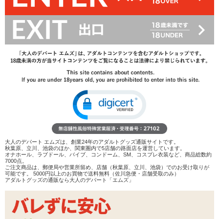
レビューを見る
検討リストへ追加
レビューを書く
商品へのお問い合わせ
カラー：
ブラック
レッド
在庫状況：
販売終了
商品説明
大人のデパート エムズは、創業24年のアダルトグッズ通販サイトです。
秋葉原、立川、池袋のほか、関東圏内で5店舗の路面店を運営しています。
網タイツ生地を使用したハーフバックショーツです。生地がメッシ
オナホール、ラブドール、バイブ、コンドーム、SM、コスプレ衣装など、商品総数約
7000点。
ュになっているので伸縮性バツグン。標準体型の男性でも着用が可
ご注文商品は、郵便局や営業所留め、店舗（秋葉原、立川、池袋）でのお受け取りが
可能です。 5000円以上のお買物で送料無料（佐川急便・店舗受取のみ）
能です。背面はハーフバックになっており、クロッチ部分に当て布
アダルトグッズの通販なら大人のデパート「エムズ」
はありません。
商品詳細