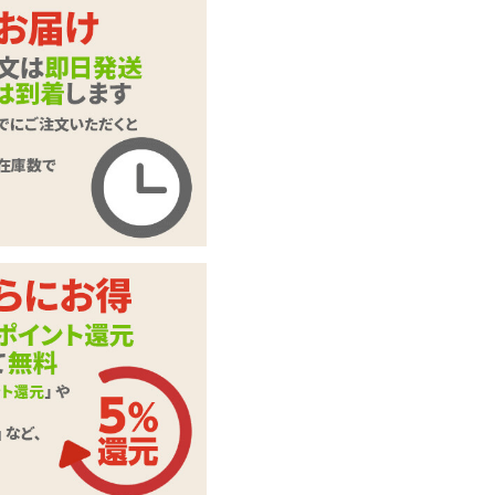
ネモ 3シークレット
商品名
ポケット マイクロ
ビキニ(ヒョウ柄)
商品コード
2JT-PT034
メーカー価
1,870
円(税込)
格
購入価格
1,452
円(税込)
ポイント
66P
カテゴリ
ランジェリー
※ローターは付属し
備考
ていません
この商品について問い合わせ