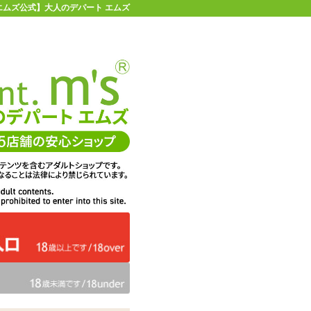
 【エムズ公式】大人のデパート エムズ
店舗情報・地図
お買い物ガイド
ヘルプ
お問い合わせ
0
イページ
カゴを見る
在庫状況：
販売終了
22%OFF
メーカー価格：
1,870
円(税込)
1,452
エムズ価格：
円(税込)
66P
ポイント：