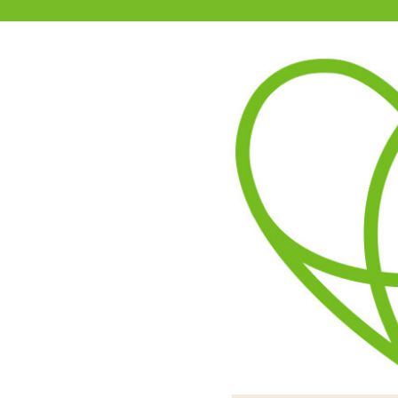
11-15時まで受付
0120-361-969
(土日祝休)
商品を探す
ヘルプ
アダルトグッズ通販「エムズ」TOP
ネモ 3シークレットポケット
ブラはホルタータイプの三
「ネモ 3シークレットポケ
ショーツはTバック型。前
ず胸への固定に役立てられ
ろん、男性の方がペニスに
するプレイに特化した