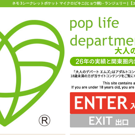
ネモ 3シークレットポケット マイクロビキニ(ヒョウ柄) - ランジェリー |
お買い物ガイド
お問い合わせ
マ
ランジェリー
ネモ 3シークレットポケット マイクロビキニ(ヒョウ柄)
 マイクロビキニ(ヒョウ柄)
角ブラ。カップ内側がポケットになっています。男女問わ
ット マイクロビキニ(ヒョウ柄)」ボディにローターを固定
布の裏側ポケットになっています。クリトリス刺激はもち
そうですね。紐を結んで着るタイプなので多少大柄な方で
固定する用途にもオススメです。ショーツのサイズはレデ
ブラショーツセットです。※ローターは別売りです
ィースM-Lぐらいが目安です
も着用できそうです