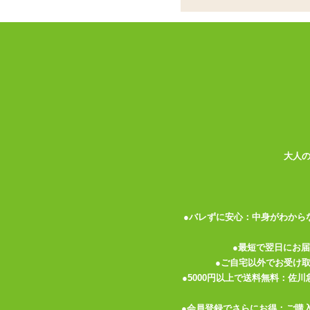
キニ上下セット
ココがポイント
✓
ネモシリーズ対応、合計3個のロ
✓
ワイルドなヒョウ柄デザイン。長さ
✓
ローターは付属していませんので
光沢のある薄手の生地で作られた、ロータ
ズは幅およそ3cm×長さ4cm、ショーツは幅
のエッグ型ローターにも対応できるでしょ
大人
ブラは三角ビキニ型。 首の後ろと背中で
100cmほどの長さです。 さらに伸縮性
できるので、 体型や性感帯に合わせて調
●バレずに安心：中身がわから
●最短で翌日にお
ショーツはTバック型。 布地は股間に当
●ご自宅以外でお受け
は左右に80cmぐらいまで伸び、 お尻に
●5000円以上で送料無料：佐
てはきついと感じる方もいらっしゃるかも
●会員登録でさらにお得：ご購