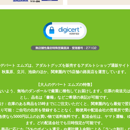
ーターポケットがついたマイクロビキニ上下セット
6cm、最大径2.5cm前後のローターに対応
ご注意くださいませ
ーポケット付きのマイクロビキニ上下セットです。ブラのポケットサイ
4cm×長さ7cmほど。
nemo
シリーズはもちろんスタンダードなサイズ
う。
のデパート エムズは、アダルトグッズを販売するアダルトショップ通販サイト
秋葉原、立川、池袋のほか、関東圏内で5店舗の路面店を運営しています。
ひもを結んで着るホルタータイプで、 アンダーは伸ばさない状態で全長
があり幅広く着用していただけます。 カップの場所は左右にずらすことが
【大人のデパート エムズの特徴】
節してくださいね。
ないよう、無地のダンボールで厳重に梱包してお届けします。伝票の発送元
とし、品名は「書籍」などご希望の表記が可能です。
届け：在庫のある商品を15時までにご注文いただくと、関東圏内なら最短で翌
たる部分だけ、サイドとバックは伸縮するストリングスです。 ショーツ
取り可能：ご自宅の住所を登録することなく、郵便局や配送会社の営業所で受
布がないので幅広い層に着用していただけそうです。 ただ、体型によっ
川急便なら5000円以上のお買い物で送料無料です。配送会社は、ヤマト運輸
知れません。
ます。どの配送会社でも日時指定が可能です。
入商品に応じた「5％のポイント還元」や累計購入金額による「ランク割引」