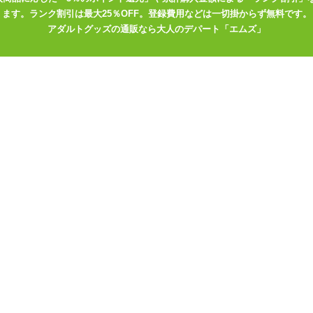
でのオナニーや、遠隔ローターでの野外プレイなどをされる方は1セッ
ます。ランク割引は最大25％OFF。登録費用などは一切掛からず無料です。
キドキのロータープレイをしてみてはいかがでしょうか♪女性だけでは
アダルトグッズの通販なら大人のデパート「エムズ」
す。ぜひ使ってみてくださいね。
3つのローターポケットがついた水着シリーズはこちら
キニ(織りデザイン)
。ブラのローターポケットは小さめ
キニ(メタリックパンチ)
どが好きな方にオススメ
キニ(シャイニースタイル)
ン。カラーバリエーションは5色
としても♪