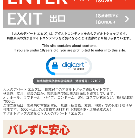
レビューを見る
検討リストへ追加
レビューを書く
商品へのお問い合わせ
在庫状況：
販売終了
商品説明
ココがポイント
✓
尿道責めのことがよくわかる、尿道責めグッズ専門店
CBTGOODS発の同人誌
大人のデパート エムズは、創業24年のアダルトグッズ通販サイトです。
秋葉原、立川、池袋のほか、関東圏内で5店舗の路面店を運営しています。
✓
描き下ろし26P。オフ会レポなどノンフィクションの内
オナホール、ラブドール、バイブ、コンドーム、SM、コスプレ衣装など、商品総数約
容です
7000点。
ご注文商品は、郵便局や営業所留め、店舗（秋葉原、立川、池袋）でのお受け取りが
✓
全体的に経験者向けかつ難易度高め。参考書よりも読み
可能です。 5000円以上のお買物で送料無料（佐川急便・店舗受取のみ）
物の側面が強いです
アダルトグッズの通販なら大人のデパート「エムズ」
<メーカーコメント>
毎年恒例「尿道通信」シリーズの2019年最新版です!
世にも珍しいノンフィクション尿道責めの体験談・ハウツー本とな