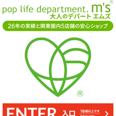
お電話でもご注文・ご相談可能です。お気軽に
0120-361-969
11-15時まで受付（土日
祝休）
アダルトグッズ通販「エムズ」TOP
ディルド
ペニスバン
ド・ハーネス
マルチディルドハーネス
マルチディルドハーネス
3.00
レビューを見る（1）
吸盤付きディルドを簡単に装着できるハーネス「マルチディルドハ
ウエストは約65cm～90cmまで対応。ベルト穴がないので細かくサ
こちらはアジャスター側。反対側のベルト部分の先端を、金具にく
太股部分もウエスト同様に細かく調節が可能。さまざまなサイズの
サオの重さなどによってはデイルドが外れやすくなってしまう場合
すっきりとしたバックスタイル。挿入したり挿入されたりといった
本体は合皮製。フロントのU字部分にディルドの吸盤を挟み込むよ
みちのくシリーズをはじめ、直径75mm以下、高さ35mm以下の吸
イズ調節ができます。こちらはウエストのベルト部分 ※サイズはエ
も。装着時は吸盤を本体に押しあて、吸着させるとよいでしょう
ーネス ブラック」ブラックはつやつやとした光沢があります
方にお使いいただけるでしょう ※サイズはエムズ実測値です
ぐらせて固定します ※サイズはエムズ実測値です
うに装着します ※サイズはエムズ実測値です
複数でのプレイにも使いやすそうですね
盤つきディルドの装着が可能です
ムズ実測値です