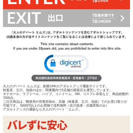
26%OFF
3,234
円(税込)
4,378円(税込)
→
レビューを見る
検討リストへ追加
レビューを書く
商品へのお問い合わせ
カラー：
レッド
ブラック
在庫状況：
販売終了
大人のデパート エムズは、創業24年のアダルトグッズ通販サイトです。
秋葉原、立川、池袋のほか、関東圏内で5店舗の路面店を運営しています。
オナホール、ラブドール、バイブ、コンドーム、SM、コスプレ衣装など、商品総数約
商品説明
7000点。
ご注文商品は、郵便局や営業所留め、店舗（秋葉原、立川、池袋）でのお受け取りが
可能です。 5000円以上のお買物で送料無料（佐川急便・店舗受取のみ）
ココがポイント
アダルトグッズの通販なら大人のデパート「エムズ」
✓
フロント部分に吸盤を挟むように装着!ディルドが着脱
しやすいハーネス
✓
みちのくシリーズをはじめ、さまざまな大きさの吸盤つ
きディルドを装着可能