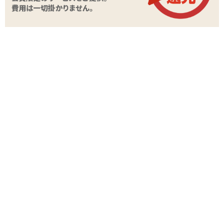
商品詳細
商品名
マルチディルドハーネス
商品コード
060103008
メーカー価
4,378
円(税込)
格
購入価格
3,234
円(税込)
ポイント
147P
カテゴリ
ペニスバンド・ハーネス
素材・成分
合成皮革、スチール
備考
※ディルドは付属していません
商品情報をメールで送る