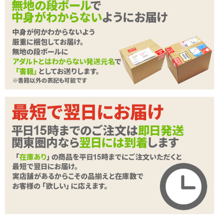
✓
ウエストサイズ約65～90cm対応。幅広い層にお使いい
ただけます
<メーカーコメント>
好みのディルドを装着し変幻自在の悦びをお届けする マルチディル
ドハーネス
革縫製職人が丹念にデザイン・製作をし、生まれた入魂のマルチデ
ィルドハーネス。
好みのディルドを装着すれば、それは貴方だけのハーネス。
世界で一つだけの悦びを愛するパートナーへ贈る、渾身の逸品で
す。
続きを読む
ウエストサイズ 約65～90cm 対応
ディルド吸盤サイズ 直径75mm以下、高さ35mm以下の吸盤が使用
可能です