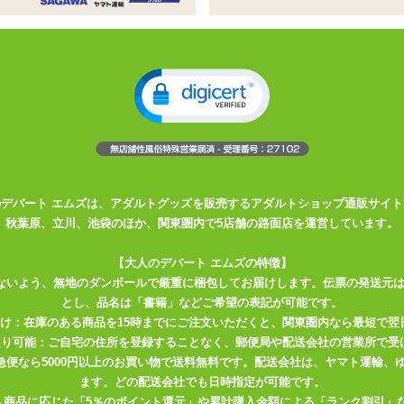
たシリコン製の吸盤付き双頭ディルド
さは共通。挿入しない側は膣・アナルを擦って刺激します
ドに装着してお使いいただくこともできます
ぞれ楽しむことはもちろんのこと、アナルを同時に楽しむことも可能。
をマッサージするように、絶妙な刺激を与えてくれます。
のデパート エムズは、アダルトグッズを販売するアダルトショップ通販サイト
秋葉原、立川、池袋のほか、関東圏内で5店舗の路面店を運営しています。
DEにまたがれば、前にあるディルドの凹凸の部分がクリトリスや外陰部
にあたるのがわかります。
【大人のデパート エムズの特徴】
さらに快感を高められることができます。
ないよう、無地のダンボールで厳重に梱包してお届けします。伝票の発送元
とし、品名は「書籍」などご希望の表記が可能です。
プレイにもおすすめ。
届け：在庫のある商品を15時までにご注文いただくと、関東圏内なら最短で翌
る、ユニークで最新のディルドです！
取り可能：ご自宅の住所を登録することなく、郵便局や配送会社の営業所で受
川急便なら5000円以上のお買い物で送料無料です。配送会社は、ヤマト運輸
レルギー性)
ます。どの配送会社でも日時指定が可能です。
入商品に応じた「5％のポイント還元」や累計購入金額による「ランク割引」