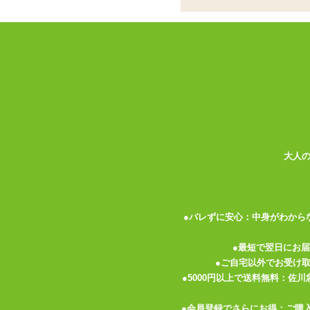
ココがポイント
✓
根元から枝分かれするように付い
✓
左右で長さは違うものの形状と太
✓
2穴同時挿入も可能。ペニスバン
<メーカーコメント>
ドイツ製の画期的なディルドの登場！
片方だけを腟に挿入して異なる長さをそれ
ディルドの内側の凸凹としたデザインは中
大人
挿入前にローションをたっぷりつけてRY
にあたり、後ろのディルドはアナルの近く
こするように当てて動くことで、挿入前に
●バレずに安心：中身がわから
ベース部分（台座）が薄いので、ハーネス
●最短で翌日にお
あなたのプレジャーの自由と可能性を広げ
●ご自宅以外でお受け
●5000円以上で送料無料：佐
●素材:100%医療グレードのシリコン(低ア
●会員登録でさらにお得：ご購
●生産国:ドイツ