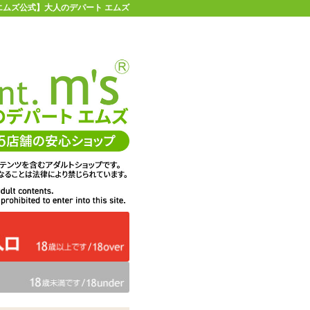
| 【エムズ公式】大人のデパート エムズ
店舗情報・地図
お買い物ガイド
ヘルプ
お問い合わせ
0
イページ
カゴを見る
ファンファクトリー ライド
在庫状況：
即納
48%OFF
メーカー価格：
14,850
円(税込)
7,700
エムズ価格：
円(税込)
350P
ポイント：
数量：