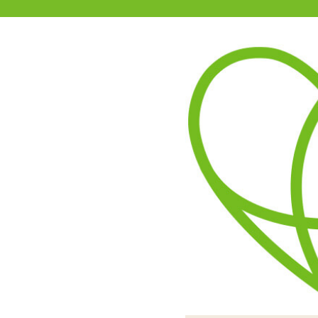
11-15時まで受付
0120-361-969
(土日祝休)
商品を探す
ヘルプ
アダルトグッズ通販「エムズ」TOP
【SALE】FUN FACTORY
1つの台座に2本のディルドが付
太さは同じですが左右で長
シリコン製である程度曲げ
挿れれば膣を擦って刺激。
ァンファ