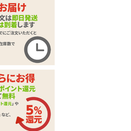
カラー：
ワイルドオリーブ
ブラック
カートに入れる
【SALE】FUN FAC
TORY RYDE ファン
商品名
ファクトリー ライ
ド
商品コード
060102006
メーカー価
14,850
円(税込)
格
購入価格
7,700
円(税込)
ポイント
350P
カテゴリ
ダブルディルド