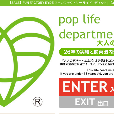
【SALE】FUN FACTORY RYDE ファンファクトリー ライド - ディルド 
お買い物ガイド
お問い合わせ
マ
ディルド
ダブルディルド
【SALE】FUN FACTORY RYDE 
 RYDE ファンファクトリー ライド
けられた吸盤付きディルド「FUN FACTORY RYDE フ
さが異なります。膣へ挿れれば片方がアナルを、アナルに
られる弾力あり。底部が吸盤になっているのでペニスバン
もちろん2穴挿入も可能ですし、パートナーと楽しむことも
クトリー ライド ワイルドオリーブ」
ドなどにも装着ができます
できます