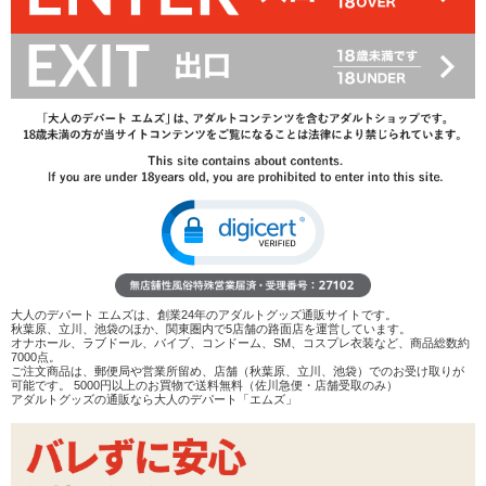
1,353
円(税込)
1,980円(税込)
→
レビューを見る
検討リストへ追加
レビューを書く
商品へのお問い合わせ
在庫状況：
販売終了
商品説明
ココがポイント
大人のデパート エムズは、創業24年のアダルトグッズ通販サイトです。
✓
高弾力のソフトエラストマー素材、使いやすいサイズの
秋葉原、立川、池袋のほか、関東圏内で5店舗の路面店を運営しています。
吸盤つきディルド
オナホール、ラブドール、バイブ、コンドーム、SM、コスプレ衣装など、商品総数約
7000点。
✓
カリや血管、タマなどリアルな作り。凹凸が膣の中を刺
ご注文商品は、郵便局や営業所留め、店舗（秋葉原、立川、池袋）でのお受け取りが
激します
可能です。 5000円以上のお買物で送料無料（佐川急便・店舗受取のみ）
アダルトグッズの通販なら大人のデパート「エムズ」
✓
根元はかなり柔軟に曲がるので、挿入しながらの微調整
が可能です
『タマトイズ』
より入荷した 妖しい黒光りとリアルな形状の「はじ
めてのでぃるど ソフト」。 雰囲気はセクシーで上級者向けのようで