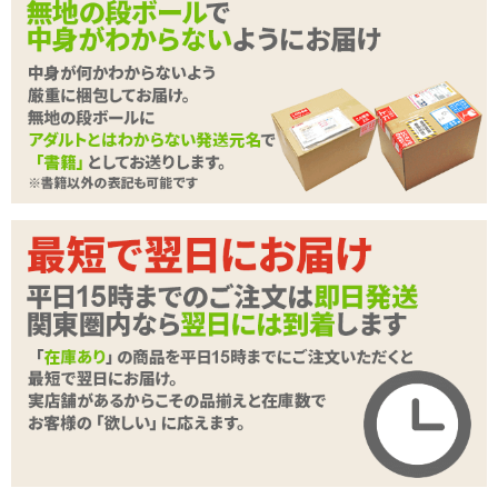
の刺激にもオススメ
イギリスのアダルトグッズブランド、ネクサスより非電動の前立腺
刺激グッズの取り扱いを開始いたしました。素材は硬質なポリプロ
ピレン製。表面はサラサラした手触りで、さまざまな凹凸が付けら
れています。持ち手には回転しながら舐めるように会陰に当たるス
テンレス製のボールが付属し、男性の性感帯を中と外から開発しま
す。
NEXUS TITUS ネクサス タイタスは、本体表面に連続してリング状
の膨らみが付けられています。挿入部の最大径は2.5cmで細身。ヘ
続きを読む
ッド部分は前立腺に向かってグイっとカーブしています。前立腺の
性感開発はもちろん、肛門周辺の括約筋の刺激にも使いやすそうで
す。
シリコン素材を使用していないので、ウォーターベースはもちろん
シリコンベースのローションとも一緒にお使いいただけます。また
ご使用後はボールを取り外しての丸洗いが可能。付属のボール用ツ
ールの突起を使い、持ち手の裏側からボールを押し出して洗浄して