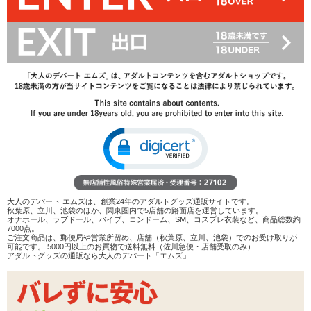
6,490
円(税込)
6,490円(税込)
→
レビューを見る
検討リストへ追加
レビューを書く
商品へのお問い合わせ
カラー：
パープル
ブラック
在庫状況：
販売終了
大人のデパート エムズは、創業24年のアダルトグッズ通販サイトです。
商品説明
秋葉原、立川、池袋のほか、関東圏内で5店舗の路面店を運営しています。
オナホール、ラブドール、バイブ、コンドーム、SM、コスプレ衣装など、商品総数約
7000点。
ココがポイント
ご注文商品は、郵便局や営業所留め、店舗（秋葉原、立川、池袋）でのお受け取りが
可能です。 5000円以上のお買物で送料無料（佐川急便・店舗受取のみ）
✓
ネクサス発!硬質なポリプロピレン製の前立腺刺激グッ
アダルトグッズの通販なら大人のデパート「エムズ」
ズ
✓
ふくらみや凹凸で腸壁を押し広げつつ、持ち手のボール
で会陰を刺激する!
✓
前立腺を押しやすいカーブ。ボコボコした表面で括約筋