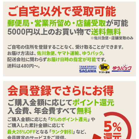
ください。
前立腺内だけではなくボールでの会陰への独特の刺激を同時に味わ
えるので、アナル周辺の性感開発にオススメです。ドライオーガズ
ムに興味のある方、目指している方はぜひお試しくださいませ。
▼ネクサス発!硬質なポリプロピレン製、会陰に当たるボールつきの
前立腺刺激グッズはこちら
■
NEXUS GLIDE ネクサス グライド
→挿入部と会陰のボールの距離が近く、同時に刺激しやすい
■
NEXUS EXCEL ネクサス エクセル
→最大径3.5cmと太め。押し広げるように直腸内を満たす
■
NEXUS NEO ネクサス ネオ
→スタンダードな前立腺グッズの形状で初心者から取り扱いやすい