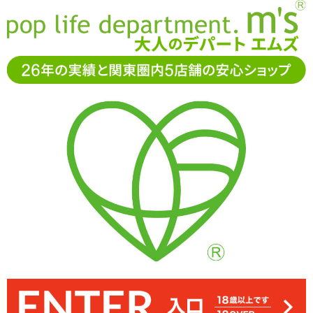
お電話でもご注文・ご相談可能です。お気軽に
0120-361-969
11-15時まで受付（土日
祝休）
アダルトグッズ通販「エムズ」TOP
アナルグッズ
NEXUS(ネクサス)
NEXUS TITUS ネクサス タイタス
NEXUS TITUS ネクサス タイタス
3.00
レビューを見る（2）
蛇腹が特徴的な「NEXUS TITUS ネクサス タイタス ブラック」。湾
素材は硬質なポリプロピレン。ローション乗りは良く、シリコン製
特徴的なのがこのボール。会陰を刺激しドライオーガズムを促して
付属のツールでボールは外せます。汚れたときは取り外して洗いま
中腹部分が蛇腹のため、アナルディルド的な使い方も向いていま
大きくカーブした先端はさらにピンポイントで前立腺に当たるた
め、既に開発された方向け。また、曲がっている分圧迫感も感じら
のローションも使えます※サイズはエムズ実測値です
す。ここを出し入れして気分を高めていくのも◎
曲した挿入部で点で前立腺を刺激します
くれます
しょう
れます