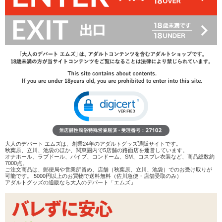
28%OFF
2,552
円(税込)
3,520円(税込)
→
レビューを見る
検討リストへ追加
レビューを書く
商品へのお問い合わせ
在庫状況：
販売終了
商品説明
大人のデパート エムズは、創業24年のアダルトグッズ通販サイトです。
ココがポイント
秋葉原、立川、池袋のほか、関東圏内で5店舗の路面店を運営しています。
オナホール、ラブドール、バイブ、コンドーム、SM、コスプレ衣装など、商品総数約
✓
柔らかく握りやすいシリコン製の多目的洗浄用ポンプ
7000点。
✓
自在に曲がるノズルには3段の突起付き。刺激しつつの
ご注文商品は、郵便局や営業所留め、店舗（秋葉原、立川、池袋）でのお受け取りが
可能です。 5000円以上のお買物で送料無料（佐川急便・店舗受取のみ）
洗腸などにも
アダルトグッズの通販なら大人のデパート「エムズ」
✓
ノズル部分は取り外し可能。使用後は清潔にして保管し
てくださいね
<メーカーコメント>