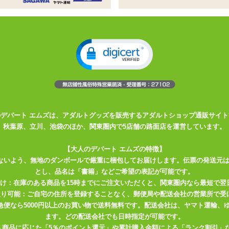
。強力なペニスリング付き前立腺刺激
グッズ
コとアナルを刺激
きな方にもオススメ
コックリングが付随したバージョンです。 太目のプラグでアナル側か
ペニスの根元とタマの根元を締め付ける事で 体の底から湧き上がってく
のデパート エムズは、アダルトグッズを販売するアダルトショップ通販サイト
秋葉原、立川、池袋のほか、関東圏内で5店舗の路面店を運営しています。
』と『Closer=ストッパー』を組み合わせた造語のようです。 また、ク
【大人のデパート エムズの特徴】
めくくる切り札的な投手という意味もあるので、 アナルの切り札とい
ないよう、無地のダンボールで厳重に梱包してお届けします。伝票の発送元
とし、品名は「書籍」などご希望の表記が可能です。
ん。
届け：在庫のある商品を15時までにご注文いただくと、関東圏内なら最短で翌
取り可能：ご自宅の住所を登録することなく、郵便局や配送会社の営業所で受
ち、やや柔らかいスーパーボールのような雰囲気。 触るとややペタペ
川急便なら5000円以上のお買い物で送料無料です。配送会社は、ヤマト運輸
がします。 素材としては埃がつきやすく汚れが目立ちやすい所があり
ます。どの配送会社でも日時指定が可能です。
ション乗りのよい面もあります。 汚れやすさは使用前に洗浄などを行え
入商品に応じた「5％のポイント還元」や累計購入金額による「ランク割引」