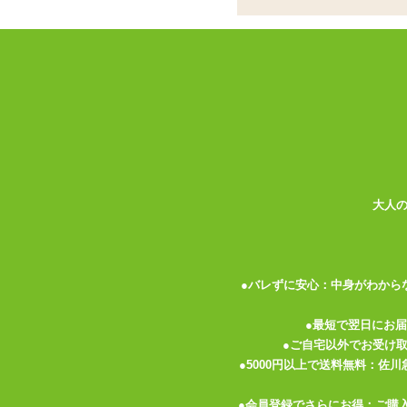
抑揚ある使い方に最適
グッズ
ココがポイント
✓
強力ペニスリング付き前立腺刺激
✓
竜巻のようなスパイラルがポコポ
✓
抑揚のある使い方やビーズ系が好
人気のアナルグッズ「アナクローザー」に
ら前立腺を押し上げ、 きつめのリングで
大人
る様な深い射精感を演出します。
商品名のアナクローザーとは『Anal=肛門
ローザーには最終局面の短いイニングを締
●バレずに安心：中身がわから
うことをかけた言い回しなのかもしれませ
●最短で翌日にお
●ご自宅以外でお受け
本体の触り心地はしっかりとした弾力を持
●5000円以上で送料無料：佐
タする感で、鼻を近づけると独特のニオイ
ますが、 非電動なので丸洗い出来てロー
●会員登録でさらにお得：ご購