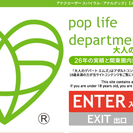
アナクローザー スパイラル - アナルグッズ |
お買い物ガイド
お問い合わせ
マ
アナルグッズ
アナクローザー スパイラル
挿入部が特徴の「アナクローザー スパイラル」 ※サイズ
、伸縮もしますがかなり強い力が必要 ※サイズはエムズ実
がしならせて使うことは可能です。チューブ状の部分も90
いてしまいそうですが、ポコポコとしたパール系の刺激が
な締め付けで湧き上がる快感を一気に放出するような射精
スの根元は締め付けで固定のダブル刺激。挿入部分のみの
々に太くなっていくイメージです
度折り曲げることが出来ますよ
出し入れにも使えそうです
はエムズ実測値です
測値です
感を演出