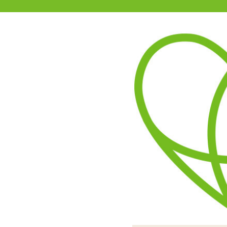
11-15時まで受付
0120-361-969
(土日祝休)
商品を探す
ヘルプ
アダルトグッズ通販「エムズ」TOP
アナクローザー スパイラル
4.00
レビューを見る（2）
竜巻のようにスパイラルした
コックリング部分は厚手で
張りと弾力のある素材です
ドリルのような挿入部に驚
タマとペニスの根元の強力
後ろからは前立腺を、ペニ
徐