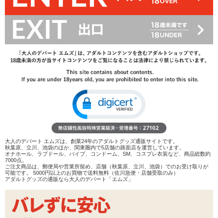
8,239
円(税込)
8,239円(税込)
→
レビューを見る
検討リストへ追加
レビューを書く
商品へのお問い合わせ
カラー：
パープル
チェリッシュ
在庫状況：
販売終了
大人のデパート エムズは、創業24年のアダルトグッズ通販サイトです。
商品説明
秋葉原、立川、池袋のほか、関東圏内で5店舗の路面店を運営しています。
オナホール、ラブドール、バイブ、コンドーム、SM、コスプレ衣装など、商品総数約
7000点。
ココがポイント
ご注文商品は、郵便局や営業所留め、店舗（秋葉原、立川、池袋）でのお受け取りが
可能です。 5000円以上のお買物で送料無料（佐川急便・店舗受取のみ）
✓
人気のローター『Pico Bong』シリーズがリニューアル
アダルトグッズの通販なら大人のデパート「エムズ」
して再登場
✓
穏やかな動作音、操作は簡単な2ボタン式です
✓
防水機能や購入後1年保証などカジュアルながら高品質