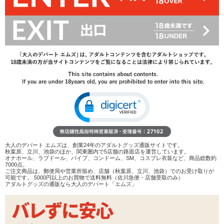
46%OFF
1,760
円(税込)
3,234円(税込)
→
レビューを見る
検討リストへ追加
レビューを書く
商品へのお問い合わせ
数量：
カートに入れる
在庫状況：
即納
商品説明
大人のデパート エムズは、創業24年のアダルトグッズ通販サイトです。
秋葉原、立川、池袋のほか、関東圏内で5店舗の路面店を運営しています。
オナホール、ラブドール、バイブ、コンドーム、SM、コスプレ衣装など、商品総数約
でんでんでん、でででん電マ♪プチ電マ♪
7000点。
ご注文商品は、郵便局や営業所留め、店舗（秋葉原、立川、池袋）でのお受け取りが
そんなちっちゃなプチ電マ、フェアリーミニ用の
可能です。 5000円以上のお買物で送料無料（佐川急便・店舗受取のみ）
専用アタッチメントの登場です☆
アダルトグッズの通販なら大人のデパート「エムズ」
タイプは2種類!!オルガとアクメ☆
オルガはチ●ボ状の突起の根元に、