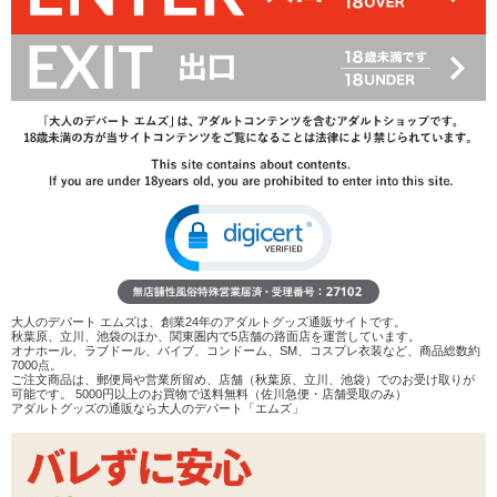
1,254
円(税込)
2,420円(税込)
→
レビューを見る
検討リストへ追加
レビューを書く
商品へのお問い合わせ
在庫状況：
販売終了
商品説明
ココがポイント
大人のデパート エムズは、創業24年のアダルトグッズ通販サイトです。
✓
螺旋状に溝が付けられたアナルディルド
秋葉原、立川、池袋のほか、関東圏内で5店舗の路面店を運営しています。
オナホール、ラブドール、バイブ、コンドーム、SM、コスプレ衣装など、商品総数約
✓
最大径約4cm。中級者向けのサイズ感です
7000点。
✓
底部は吸盤状になっていますが、吸着はやや不安定です
ご注文商品は、郵便局や営業所留め、店舗（秋葉原、立川、池袋）でのお受け取りが
可能です。 5000円以上のお買物で送料無料（佐川急便・店舗受取のみ）
アダルトグッズの通販なら大人のデパート「エムズ」
<メーカーコメント>
『穴にグルグルこのカタチ』アナグル150(イチゴーマル)黒いネジネ
ジ形状のディルドの登場です!