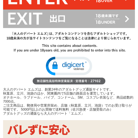
33%OFF
1,485
円(税込)
2,200円(税込)
→
レビューを見る
検討リストへ追加
レビューを書く
商品へのお問い合わせ
在庫状況：
販売終了
商品説明
大人のデパート エムズは、創業24年のアダルトグッズ通販サイトです。
ココがポイント
秋葉原、立川、池袋のほか、関東圏内で5店舗の路面店を運営しています。
オナホール、ラブドール、バイブ、コンドーム、SM、コスプレ衣装など、商品総数約
✓
インサートエアピローに特化した、オナホ穴つき枕カバ
7000点。
ー
ご注文商品は、郵便局や営業所留め、店舗（秋葉原、立川、池袋）でのお受け取りが
可能です。 5000円以上のお買物で送料無料（佐川急便・店舗受取のみ）
✓
表と裏で楽しめる!着せ替えすると更に楽しさ倍増
アダルトグッズの通販なら大人のデパート「エムズ」
✓
ひんやりつるすべの触り心地の良い素材
タマトイズの
「インサートエアピロー エアピロー本体Ver.」
用枕カ
バーです。 人気の絵師さんのイラストデザイン。どの娘も可愛くて